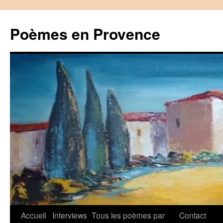
Aller
au
Poèmes en Provence
contenu
Accueil
Interviews
Tous les poèmes par
Contact