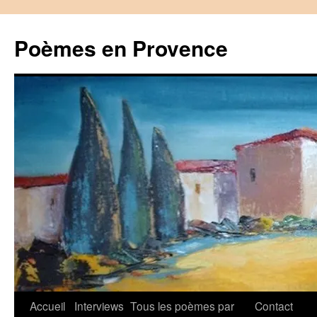
Aller
au
Poèmes en Provence
contenu
Accueil
Interviews
Tous les poèmes par
Contact