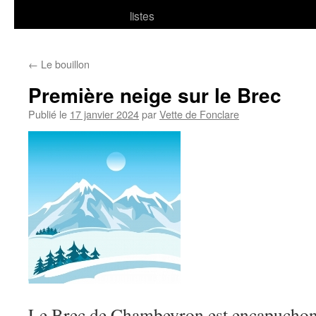
listes
←
Le bouillon
Première neige sur le Brec
Publié le
17 janvier 2024
par
Vette de Fonclare
Le Brec de Chambeyron est encapucho