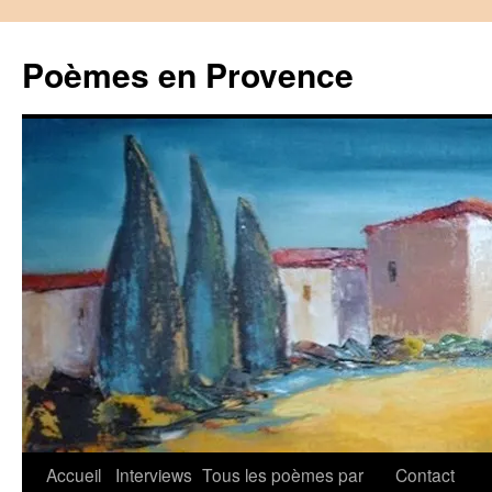
Aller
au
Poèmes en Provence
contenu
Accueil
Interviews
Tous les poèmes par
Contact