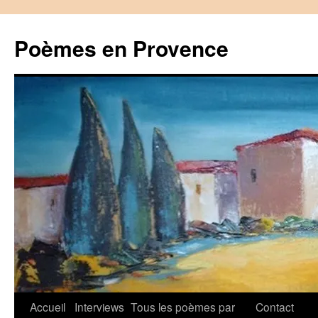
Aller
au
Poèmes en Provence
contenu
Accueil
Interviews
Tous les poèmes par
Contact