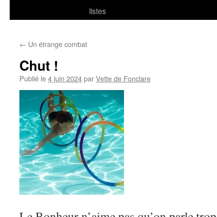
listes
←
Un étrange combat
Chut !
Publié le
4 juin 2024
par
Vette de Fonclare
Le Bonheur n’aime pas qu’on parle trop 