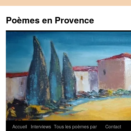
Aller
au
Poèmes en Provence
contenu
Accueil
Interviews
Tous les poèmes par
Contact