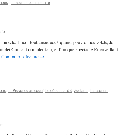
nous
|
Laisser un commentaire
are
i miracle. Encor tout ensuquée* quand j’ouvre mes volets, Je
mplet Car tout dort alentour, et l’unique spectacle Emerveillant
…
Continuer la lecture
→
ous
,
La Provence au coeur
,
Le début de l'été
,
Zooland
|
Laisser un
are