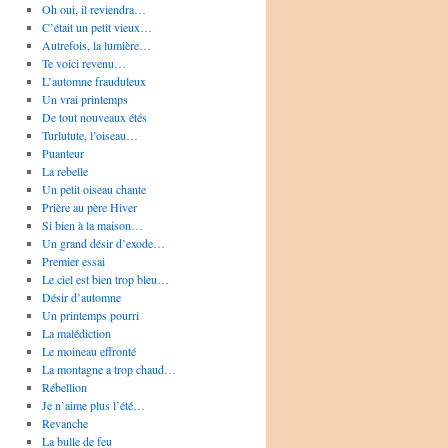
Oh oui, il reviendra…
C’était un petit vieux…
Autrefois, la lumière…
Te voici revenu…
L’automne frauduleux
Un vrai printemps
De tout nouveaux étés
Turlutute, l’oiseau…
Puanteur
La rebelle
Un petit oiseau chante
Prière au père Hiver
Si bien à la maison…
Un grand désir d’exode…
Premier essai
Le ciel est bien trop bleu…
Désir d’automne
Un printemps pourri
La malédiction
Le moineau effronté
La montagne a trop chaud…
Rébellion
Je n’aime plus l’été…
Revanche
La bulle de feu