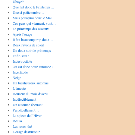
Ubaye?
Que fait donc le Printemps…
Une si petite ombre…
Mais pourquoi donc le Mal…
Ces gens qui viennent, vont…
Le printemps des oiseaux
Après l’orage
Il fait beaucoup trop doux…
Deux rayons de soleil
Un doux soir de printemps
Enfin seul !
Indestructible
Où est donc notre automne ?
Incertitude
Neige
Un bienheureux automne
L’émeute
Douceur du mois d’avril
Indéfectiblement
Un automne aberrant
Perpétuellement…
Le spleen de l’Hiver
Déclin
Les roses-thé
L’orage destructeur