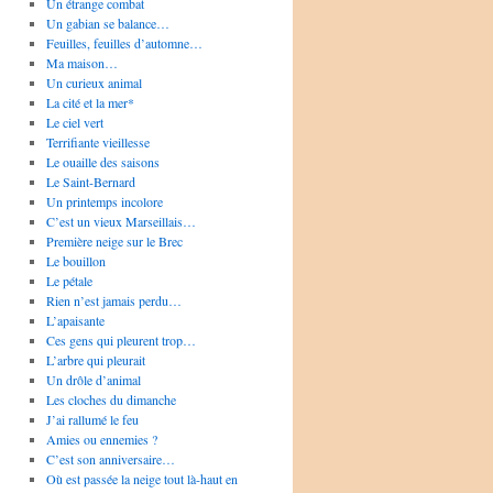
Un étrange combat
Un gabian se balance…
Feuilles, feuilles d’automne…
Ma maison…
Un curieux animal
La cité et la mer*
Le ciel vert
Terrifiante vieillesse
Le ouaille des saisons
Le Saint-Bernard
Un printemps incolore
C’est un vieux Marseillais…
Première neige sur le Brec
Le bouillon
Le pétale
Rien n’est jamais perdu…
L’apaisante
Ces gens qui pleurent trop…
L’arbre qui pleurait
Un drôle d’animal
Les cloches du dimanche
J’ai rallumé le feu
Amies ou ennemies ?
C’est son anniversaire…
Où est passée la neige tout là-haut en