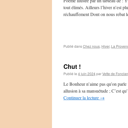
Poème illustré par un tableau de : Y
tout élimés. Ailleurs l’hiver n’est p
réchauffement Dont on nous rebat 
Publié dans
Chez nous
,
Hiver
,
La Proven
Chut !
Publié le
4 juin 2024
par
Vette de Fonclar
Le Bonheur n’aime pas qu’on parle tro
allusion à sa mansuétude ; C’est qu’i
Continuer la lecture
→