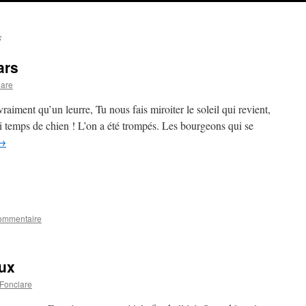
s
ars
lare
aiment qu’un leurre, Tu nous fais miroiter le soleil qui revient,
ai temps de chien ! L’on a été trompés. Les bourgeons qui se
→
ommentaire
ux
 Fonclare