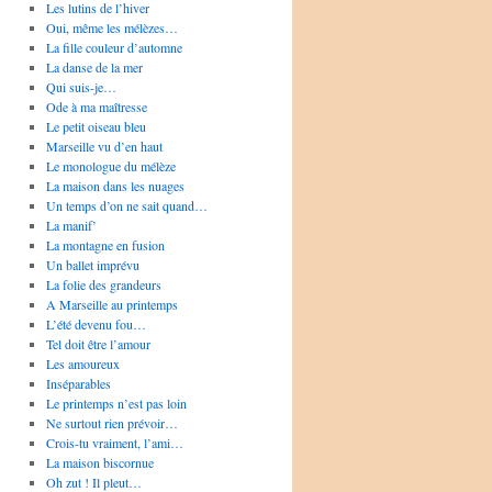
Les lutins de l’hiver
Oui, même les mélèzes…
La fille couleur d’automne
La danse de la mer
Qui suis-je…
Ode à ma maîtresse
Le petit oiseau bleu
Marseille vu d’en haut
Le monologue du mélèze
La maison dans les nuages
Un temps d’on ne sait quand…
La manif’
La montagne en fusion
Un ballet imprévu
La folie des grandeurs
A Marseille au printemps
L’été devenu fou…
Tel doit être l’amour
Les amoureux
Inséparables
Le printemps n’est pas loin
Ne surtout rien prévoir…
Crois-tu vraiment, l’ami…
La maison biscornue
Oh zut ! Il pleut…