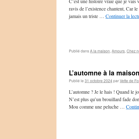
C’est une histoire vraie que je vais
ravis de l’existence chantent, Car l
jamais un triste …
Continuer la lec
Publié dans
A la maison
,
Amours
,
Chez n
L’automne à la maiso
Publié le
31 octobre 2024
par
Vette de Fo
L’automne ? Je le hais ! Quand le jo
N’est plus qu’un brouillard fade do
Mou comme une peluche …
Contin