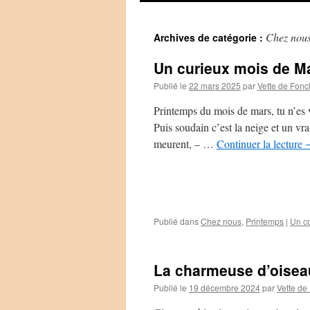
Chez nou
Archives de catégorie :
Un curieux mois de M
Publié le
22 mars 2025
par
Vette de Fonc
Printemps du mois de mars, tu n’es vr
Puis soudain c’est la neige et un vr
meurent, – …
Continuer la lecture
Publié dans
Chez nous
,
Printemps
|
Un c
La charmeuse d’oisea
Publié le
19 décembre 2024
par
Vette de