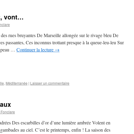
t, vont…
nclare
 des rues bruyantes De Marseille allongée sur le rivage bleu De
ces passantes, Ces inconnus trottant presque à la queue-leu-leu Sur
roupeau …
Continuer la lecture
→
lle
,
Méditerranée
|
Laisser un commentaire
eaux
 Fonclare
oudrées Des escarbilles d’or d’une lumière ambrée Volent en
 gambades au ciel. C’est le printemps, enfin ! La saison des