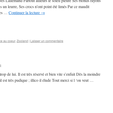
ves Lallemand Partout ailleurs le soleil pleure Ses blonds rayons
lus un leurre, Ses crocs n’ont point été limés Par ce maudit
les …
Continuer la lecture
→
ce au coeur
,
Zooland
|
Laisser un commentaire
e
p de lui. Il est très réservé et bien vite s’enfuit Dès la moindre
l est très pudique ; illico il élude Tout merci si l ‘on veut …