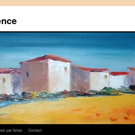
ence
es par listes
Contact