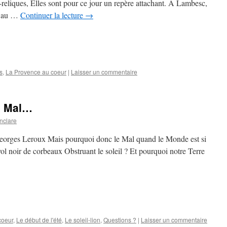
s-reliques, Elles sont pour ce jour un repère attachant. A Lambesc,
ut au …
Continuer la lecture
→
s
,
La Provence au coeur
|
Laisser un commentaire
e Mal…
nclare
 Georges Leroux Mais pourquoi donc le Mal quand le Monde est si
vol noir de corbeaux Obstruant le soleil ? Et pourquoi notre Terre
coeur
,
Le début de l'été
,
Le soleil-lion
,
Questions ?
|
Laisser un commentaire