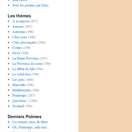
Tous les poèmes par listes
Les thèmes
A la maison
(357)
Amours
(267)
Automne
(356)
Chez nous
(358)
Cités provençales
(240)
Contes
(359)
Hiver
(358)
La Haute Provence
(357)
La Provence au coeur
(356)
Le début de l'été
(356)
Le soleil-lion
(356)
Les gens
(360)
Marseille
(356)
Méditerranée
(356)
Printemps
(357)
Questions ?
(384)
Zooland
(356)
Derniers Poèmes
Un curieux mois de Mars
Oh, Printemps, aide-moi…