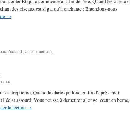
 vous conter Et qui a commencé à la fin de l’été, Quand les oiseaux
e chant des oiseaux est si gai qu’il enchante : Entendons-nous
ture
→
ous
,
Zooland
|
Un commentaire
n
nclare
ur est trop terne, Quand la clarté qui fond en fin d’après-midi
nt l’éclat assourdi Vous pousse à demeurer allongé, cœur en berne,
uer la lecture
→