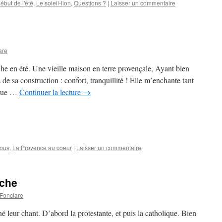
ébut de l'été
,
Le soleil-lion
,
Questions ?
|
Laisser un commentaire
are
îche en été. Une vieille maison en terre provençale, Ayant bien
de sa construction : confort, tranquillité ! Elle m’enchante tant
 que …
Continuer la lecture
→
ous
,
La Provence au coeur
|
Laisser un commentaire
nche
 Fonclare
 leur chant. D’abord la protestante, et puis la catholique. Bien