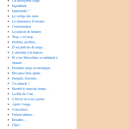
Un incroyable orage
Ingratitude
Immortelle ?
Le vertige des mots
La charmeuse d’oiseaux
Consternation
La maison de lumière
Trop, c’est trop…
Profitez, profitez…
D’un petit tas de neige…
L’automne à la maison
Et si les Marseillais se mettaient à
chanter…
Première neige en montagne
Ma muse bien-aimée
Enragée, forcenée…
Un miracle ?
Bientôt le mauvais temps…
La fille de l’eau
L’Hiver est à nos portes
Après l’orage
Conscience
Partout ailleurs…
Renaître…
Chut !