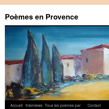
Aller
au
Poèmes en Provence
contenu
Accueil
Interviews
Tous les poèmes par
Contact