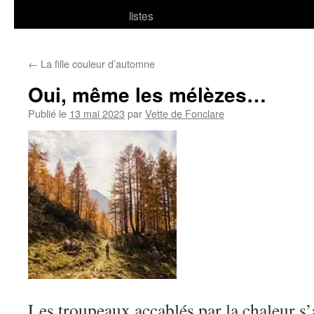
listes
←
La fille couleur d’automne
Oui, même les mélèzes…
Publié le
13 mai 2023
par
Vette de Fonclare
Les troupeaux accablés par la chaleur s