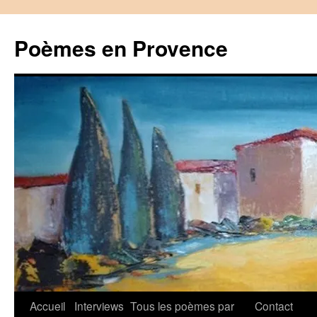
Aller
au
Poèmes en Provence
contenu
Accueil
Interviews
Tous les poèmes par
Contact