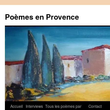
Aller
au
Poèmes en Provence
contenu
Accueil
Interviews
Tous les poèmes par
Contact