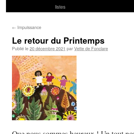
listes
←
Impuissance
Le retour du Printemps
Publié le
20 décembre 2021
par
Vette de Fonclare
Que nous sommes heureux ! Un tout no