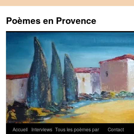
Aller
au
Poèmes en Provence
contenu
Accueil
Interviews
Tous les poèmes par
Contact