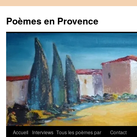
Aller
au
Poèmes en Provence
contenu
Accueil
Interviews
Tous les poèmes par
Contact