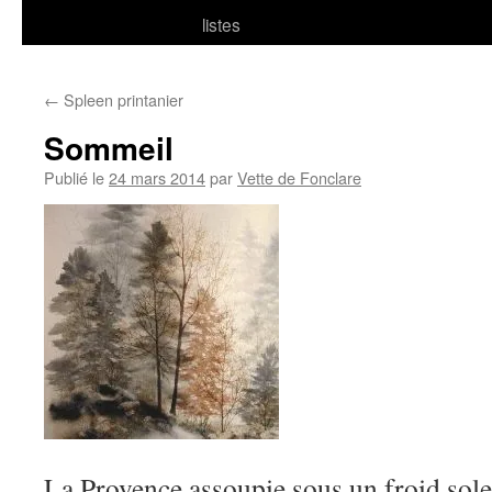
listes
←
Spleen printanier
Sommeil
Publié le
24 mars 2014
par
Vette de Fonclare
La Provence assoupie sous un froid sole