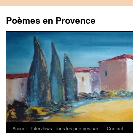
Aller
au
Poèmes en Provence
contenu
Accueil
Interviews
Tous les poèmes par
Contact