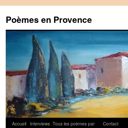
Aller
au
Poèmes en Provence
contenu
Accueil
Interviews
Tous les poèmes par
Contact