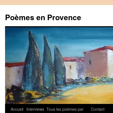
Aller
au
Poèmes en Provence
contenu
Accueil
Interviews
Tous les poèmes par
Contact