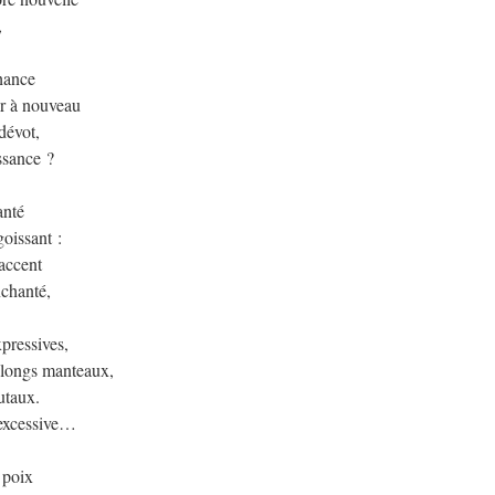
,
chance
er à nouveau
dévot,
ssance ?
anté
oissant :
 accent
nchanté,
pressives,
 longs manteaux,
utaux.
 excessive…
e poix