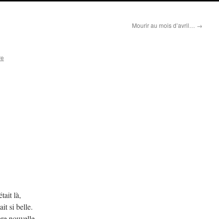
Mourir au mois d’avril…
→
re
tait là,
it si belle.
ore nouvelle