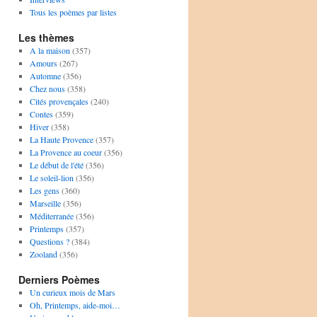
Tous les poèmes par listes
Les thèmes
A la maison
(357)
Amours
(267)
Automne
(356)
Chez nous
(358)
Cités provençales
(240)
Contes
(359)
Hiver
(358)
La Haute Provence
(357)
La Provence au coeur
(356)
Le début de l'été
(356)
Le soleil-lion
(356)
Les gens
(360)
Marseille
(356)
Méditerranée
(356)
Printemps
(357)
Questions ?
(384)
Zooland
(356)
Derniers Poèmes
Un curieux mois de Mars
Oh, Printemps, aide-moi…