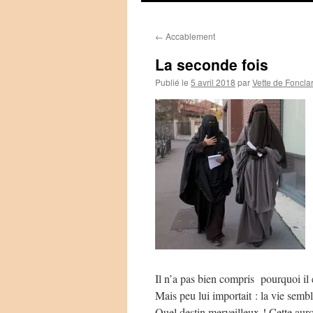
←
Accablement
La seconde fois
Publié le
5 avril 2018
par
Vette de Foncla
Il n’a pas bien compris pourquoi il é
Mais peu lui importait : la vie sembla
Quel destin merveilleux ! Cette aur