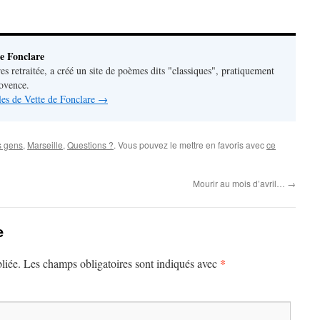
e Fonclare
res retraitée, a créé un site de poèmes dits "classiques", pratiquement
rovence.
cles de Vette de Fonclare
→
s gens
,
Marseille
,
Questions ?
. Vous pouvez le mettre en favoris avec
ce
Mourir au mois d’avril…
→
e
*
liée.
Les champs obligatoires sont indiqués avec