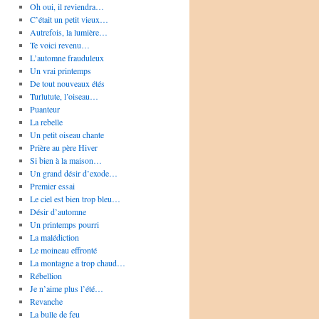
Oh oui, il reviendra…
C’était un petit vieux…
Autrefois, la lumière…
Te voici revenu…
L’automne frauduleux
Un vrai printemps
De tout nouveaux étés
Turlutute, l’oiseau…
Puanteur
La rebelle
Un petit oiseau chante
Prière au père Hiver
Si bien à la maison…
Un grand désir d’exode…
Premier essai
Le ciel est bien trop bleu…
Désir d’automne
Un printemps pourri
La malédiction
Le moineau effronté
La montagne a trop chaud…
Rébellion
Je n’aime plus l’été…
Revanche
La bulle de feu