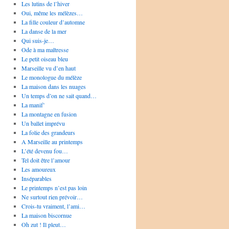
Les lutins de l’hiver
Oui, même les mélèzes…
La fille couleur d’automne
La danse de la mer
Qui suis-je…
Ode à ma maîtresse
Le petit oiseau bleu
Marseille vu d’en haut
Le monologue du mélèze
La maison dans les nuages
Un temps d’on ne sait quand…
La manif’
La montagne en fusion
Un ballet imprévu
La folie des grandeurs
A Marseille au printemps
L’été devenu fou…
Tel doit être l’amour
Les amoureux
Inséparables
Le printemps n’est pas loin
Ne surtout rien prévoir…
Crois-tu vraiment, l’ami…
La maison biscornue
Oh zut ! Il pleut…