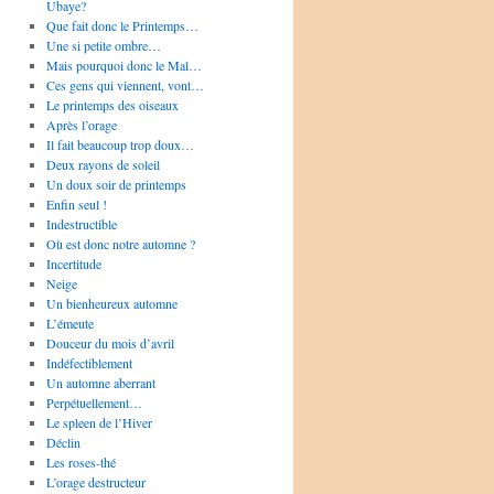
Ubaye?
Que fait donc le Printemps…
Une si petite ombre…
Mais pourquoi donc le Mal…
Ces gens qui viennent, vont…
Le printemps des oiseaux
Après l’orage
Il fait beaucoup trop doux…
Deux rayons de soleil
Un doux soir de printemps
Enfin seul !
Indestructible
Où est donc notre automne ?
Incertitude
Neige
Un bienheureux automne
L’émeute
Douceur du mois d’avril
Indéfectiblement
Un automne aberrant
Perpétuellement…
Le spleen de l’Hiver
Déclin
Les roses-thé
L’orage destructeur