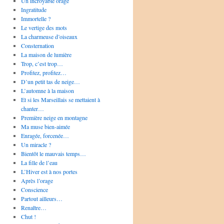
Un incroyable orage
Ingratitude
Immortelle ?
Le vertige des mots
La charmeuse d’oiseaux
Consternation
La maison de lumière
Trop, c’est trop…
Profitez, profitez…
D’un petit tas de neige…
L’automne à la maison
Et si les Marseillais se mettaient à
chanter…
Première neige en montagne
Ma muse bien-aimée
Enragée, forcenée…
Un miracle ?
Bientôt le mauvais temps…
La fille de l’eau
L’Hiver est à nos portes
Après l’orage
Conscience
Partout ailleurs…
Renaître…
Chut !