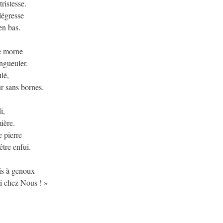
ristesse.
légresse
en bas.
e morne
engueuler.
lé,
r sans bornes.
i,
ière.
e pierre
tre enfui.
is à genoux
i chez Nous ! »