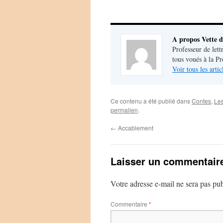
A propos Vette d
Professeur de lett
tous voués à la P
Voir tous les arti
Ce contenu a été publié dans
Contes
,
Le
permalien
.
←
Accablement
Laisser un commentair
Votre adresse e-mail ne sera pas pub
Commentaire
*