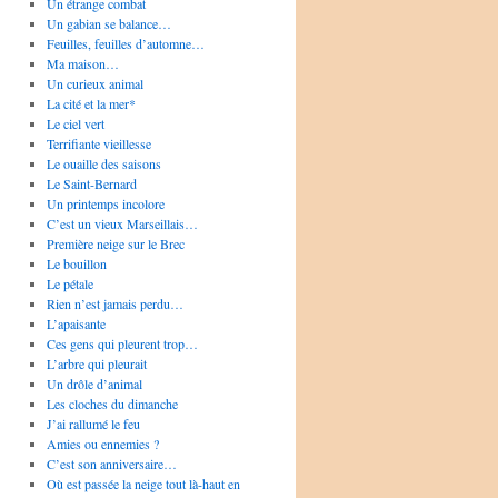
Un étrange combat
Un gabian se balance…
Feuilles, feuilles d’automne…
Ma maison…
Un curieux animal
La cité et la mer*
Le ciel vert
Terrifiante vieillesse
Le ouaille des saisons
Le Saint-Bernard
Un printemps incolore
C’est un vieux Marseillais…
Première neige sur le Brec
Le bouillon
Le pétale
Rien n’est jamais perdu…
L’apaisante
Ces gens qui pleurent trop…
L’arbre qui pleurait
Un drôle d’animal
Les cloches du dimanche
J’ai rallumé le feu
Amies ou ennemies ?
C’est son anniversaire…
Où est passée la neige tout là-haut en