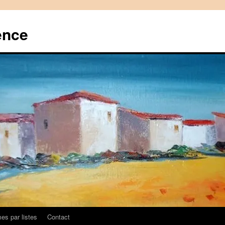
ence
es par listes
Contact