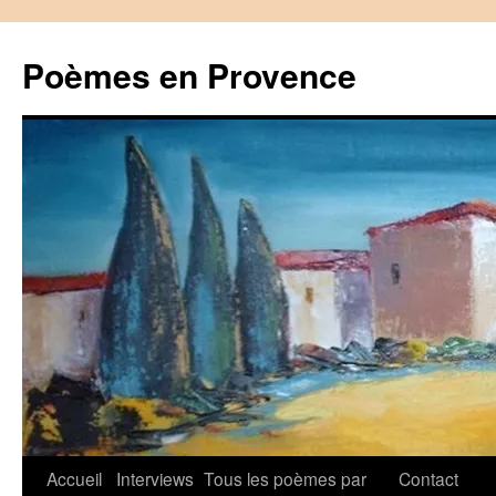
Aller
au
Poèmes en Provence
contenu
Accueil
Interviews
Tous les poèmes par
Contact