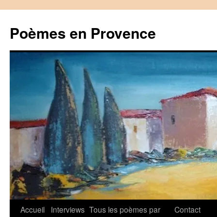
Aller
au
Poèmes en Provence
contenu
Accueil
Interviews
Tous les poèmes par
Contact