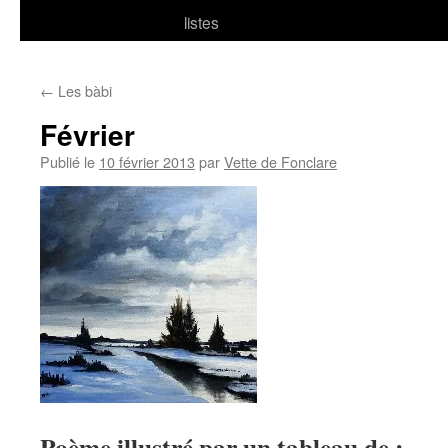
listes
←
Les bàbi
Février
Publié le
10 février 2013
par
Vette de Fonclare
Poème illustré par un tableau de :