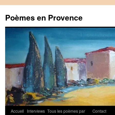
Aller
au
Poèmes en Provence
contenu
Accueil
Interviews
Tous les poèmes par
Contact