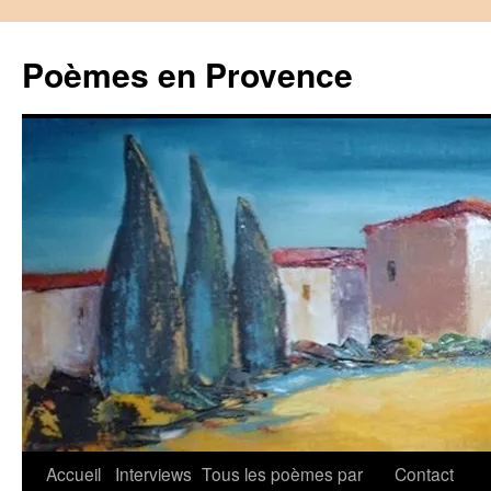
Aller
au
Poèmes en Provence
contenu
Accueil
Interviews
Tous les poèmes par
Contact