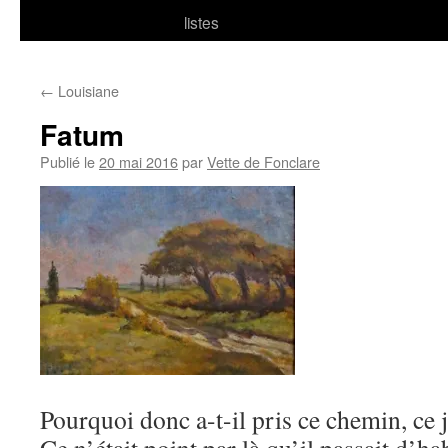
listes
←
Louisiane
Fatum
Publié le
20 mai 2016
par
Vette de Fonclare
Pourquoi donc a-t-il pris ce chemin, ce 