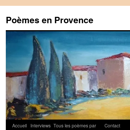
Aller
au
Poèmes en Provence
contenu
Accueil
Interviews
Tous les poèmes par
Contact