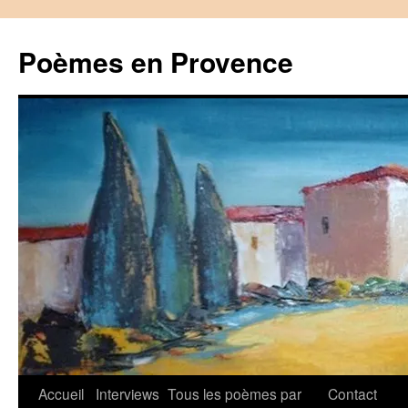
Aller
au
Poèmes en Provence
contenu
Accueil
Interviews
Tous les poèmes par
Contact