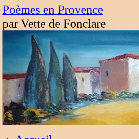
Aller
Poèmes en Provence
au
contenu
par Vette de Fonclare