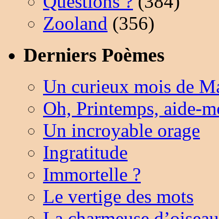
Questions ?
(384)
Zooland
(356)
Derniers Poèmes
Un curieux mois de M
Oh, Printemps, aide-
Un incroyable orage
Ingratitude
Immortelle ?
Le vertige des mots
La charmeuse d’oisea