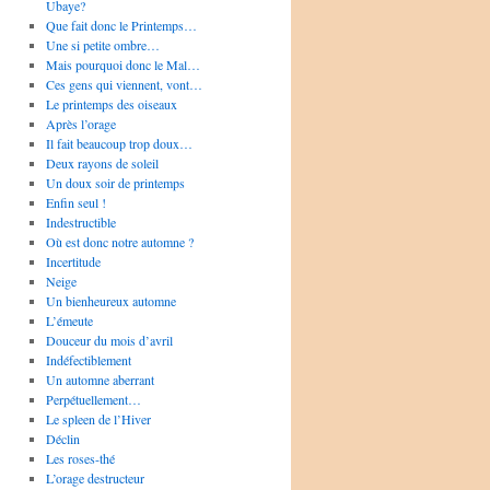
Ubaye?
Que fait donc le Printemps…
Une si petite ombre…
Mais pourquoi donc le Mal…
Ces gens qui viennent, vont…
Le printemps des oiseaux
Après l’orage
Il fait beaucoup trop doux…
Deux rayons de soleil
Un doux soir de printemps
Enfin seul !
Indestructible
Où est donc notre automne ?
Incertitude
Neige
Un bienheureux automne
L’émeute
Douceur du mois d’avril
Indéfectiblement
Un automne aberrant
Perpétuellement…
Le spleen de l’Hiver
Déclin
Les roses-thé
L’orage destructeur