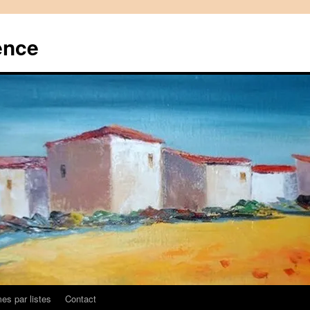
ence
es par listes
Contact