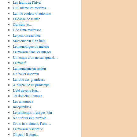
Les lutins de l’hiver
Oui, même les mélèzes…
La fille couleur d’automne
La danse de la mer
Qui suis-je…
Ode à ma maîtresse
Le petit oiseau bleu
Marseille vu d’en haut
Le monologue du mélèze
La maison dans les nuages
Un temps d’on ne sait quand…
La manif’
La montagne en fusion
Un ballet imprévu
La folie des grandeurs
A Marseille au printemps
L’été devenu fou…
Tel doit être l’amour
Les amoureux
Inséparables
Le printemps n’est pas loin
Ne surtout rien prévoir…
Crois-tu vraiment, l’ami…
La maison biscornue
Oh zut ! Il pleut…