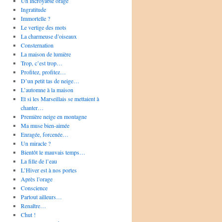
Un incroyable orage
Ingratitude
Immortelle ?
Le vertige des mots
La charmeuse d’oiseaux
Consternation
La maison de lumière
Trop, c’est trop…
Profitez, profitez…
D’un petit tas de neige…
L’automne à la maison
Et si les Marseillais se mettaient à
chanter…
Première neige en montagne
Ma muse bien-aimée
Enragée, forcenée…
Un miracle ?
Bientôt le mauvais temps…
La fille de l’eau
L’Hiver est à nos portes
Après l’orage
Conscience
Partout ailleurs…
Renaître…
Chut !