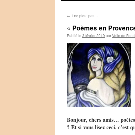
←
Il ne pleut pas…
« Poèmes en Provenc
Publié le
3 février 2019
par
Vette de Fonc
Bonjour, chers amis… poètes
? Et si vous lisez ceci, c’est