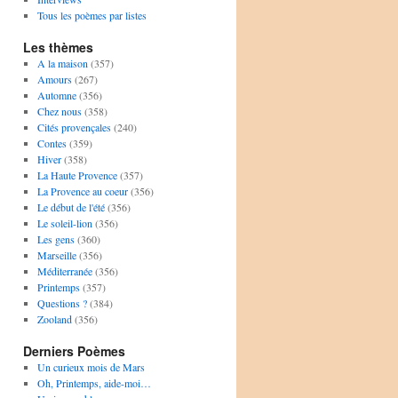
Tous les poèmes par listes
Les thèmes
A la maison
(357)
Amours
(267)
Automne
(356)
Chez nous
(358)
Cités provençales
(240)
Contes
(359)
Hiver
(358)
La Haute Provence
(357)
La Provence au coeur
(356)
Le début de l'été
(356)
Le soleil-lion
(356)
Les gens
(360)
Marseille
(356)
Méditerranée
(356)
Printemps
(357)
Questions ?
(384)
Zooland
(356)
Derniers Poèmes
Un curieux mois de Mars
Oh, Printemps, aide-moi…