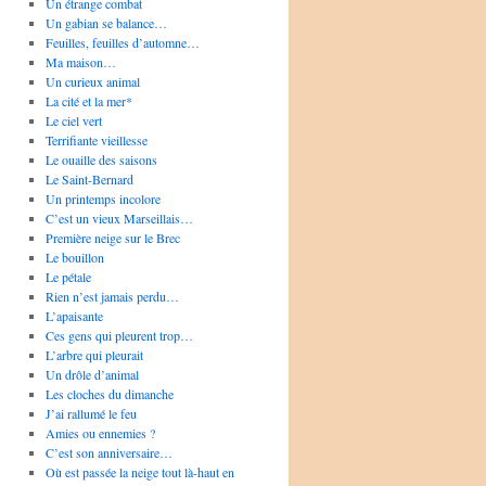
Un étrange combat
Un gabian se balance…
Feuilles, feuilles d’automne…
Ma maison…
Un curieux animal
La cité et la mer*
Le ciel vert
Terrifiante vieillesse
Le ouaille des saisons
Le Saint-Bernard
Un printemps incolore
C’est un vieux Marseillais…
Première neige sur le Brec
Le bouillon
Le pétale
Rien n’est jamais perdu…
L’apaisante
Ces gens qui pleurent trop…
L’arbre qui pleurait
Un drôle d’animal
Les cloches du dimanche
J’ai rallumé le feu
Amies ou ennemies ?
C’est son anniversaire…
Où est passée la neige tout là-haut en