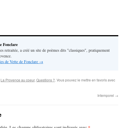
e Fonclare
res retraitée, a créé un site de poèmes dits "classiques", pratiquement
rovence.
cles de Vette de Fonclare
→
,
La Provence au coeur
,
Questions ?
. Vous pouvez le mettre en favoris avec
Intemporel
→
e
*
liée.
Les champs obligatoires sont indiqués avec