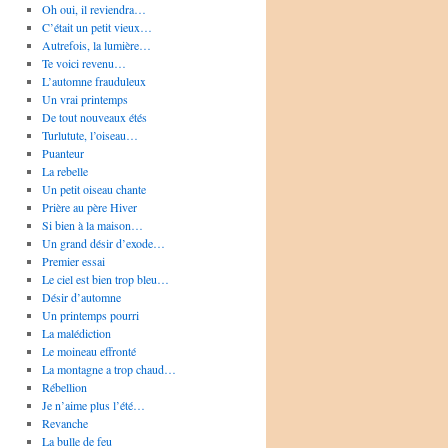
Oh oui, il reviendra…
C’était un petit vieux…
Autrefois, la lumière…
Te voici revenu…
L’automne frauduleux
Un vrai printemps
De tout nouveaux étés
Turlutute, l’oiseau…
Puanteur
La rebelle
Un petit oiseau chante
Prière au père Hiver
Si bien à la maison…
Un grand désir d’exode…
Premier essai
Le ciel est bien trop bleu…
Désir d’automne
Un printemps pourri
La malédiction
Le moineau effronté
La montagne a trop chaud…
Rébellion
Je n’aime plus l’été…
Revanche
La bulle de feu