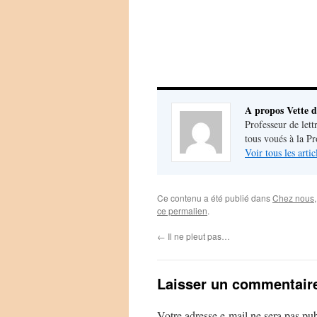
A propos Vette d
Professeur de lett
tous voués à la P
Voir tous les arti
Ce contenu a été publié dans
Chez nous
ce permalien
.
←
Il ne pleut pas…
Laisser un commentair
Votre adresse e-mail ne sera pas pub