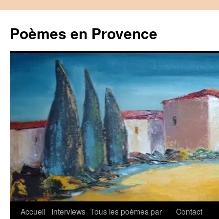
Aller
au
Poèmes en Provence
contenu
Accueil
Interviews
Tous les poèmes par
Contact