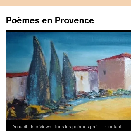
Aller
au
Poèmes en Provence
contenu
Accueil
Interviews
Tous les poèmes par
Contact