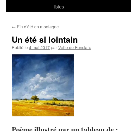
listes
←
Fin d’été en montagne
Un été si lointain
Publié le
4 mai 2017
par
Vette de Fonclare
Poème illustré par un tableau de :