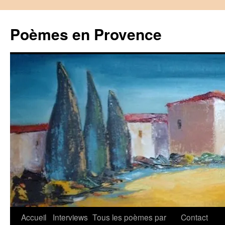
Aller
au
Poèmes en Provence
contenu
Accueil
Interviews
Tous les poèmes par
Contact