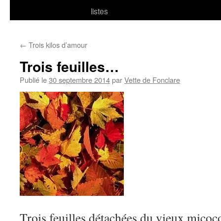
listes
←
Trois kilos d’amour
Trois feuilles…
Publié le
30 septembre 2014
par
Vette de Fonclare
Trois feuilles détachées du vieux micoc