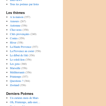
Tous les poèmes par listes
Les thèmes
A la maison
(357)
Amours
(267)
Automne
(356)
Chez nous
(358)
Cités provençales
(240)
Contes
(359)
Hiver
(358)
La Haute Provence
(357)
La Provence au coeur
(356)
Le début de l'été
(356)
Le soleil-lion
(356)
Les gens
(360)
Marseille
(356)
Méditerranée
(356)
Printemps
(357)
Questions ?
(384)
Zooland
(356)
Derniers Poèmes
Un curieux mois de Mars
Oh, Printemps, aide-moi…