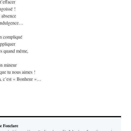
t’effacer
ngoissé !
n absence
’indulgence…
ien compliqué
appliquer
es quand même,
on mineur
que tu nous aimes !
, c’est « Bonheur »…
e Fonclare