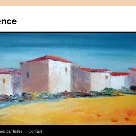
ence
es par listes
Contact