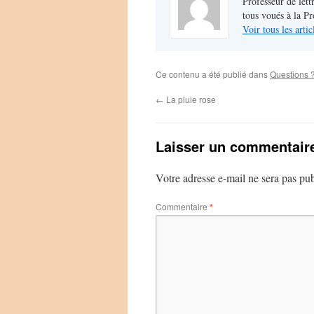
Professeur de lett
tous voués à la P
Voir tous les arti
Ce contenu a été publié dans
Questions 
←
La pluie rose
Laisser un commentair
Votre adresse e-mail ne sera pas pub
Commentaire
*