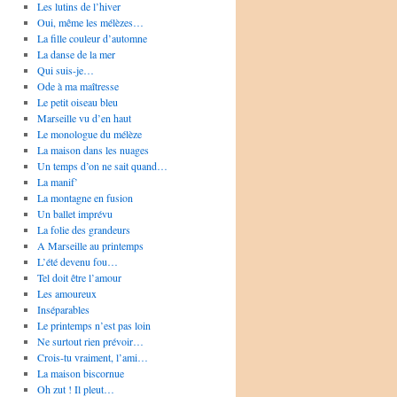
Les lutins de l’hiver
Oui, même les mélèzes…
La fille couleur d’automne
La danse de la mer
Qui suis-je…
Ode à ma maîtresse
Le petit oiseau bleu
Marseille vu d’en haut
Le monologue du mélèze
La maison dans les nuages
Un temps d’on ne sait quand…
La manif’
La montagne en fusion
Un ballet imprévu
La folie des grandeurs
A Marseille au printemps
L’été devenu fou…
Tel doit être l’amour
Les amoureux
Inséparables
Le printemps n’est pas loin
Ne surtout rien prévoir…
Crois-tu vraiment, l’ami…
La maison biscornue
Oh zut ! Il pleut…