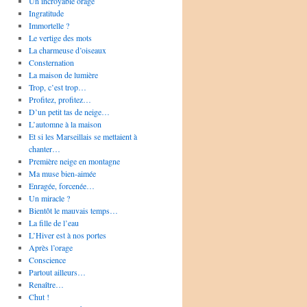
Un incroyable orage
Ingratitude
Immortelle ?
Le vertige des mots
La charmeuse d’oiseaux
Consternation
La maison de lumière
Trop, c’est trop…
Profitez, profitez…
D’un petit tas de neige…
L’automne à la maison
Et si les Marseillais se mettaient à
chanter…
Première neige en montagne
Ma muse bien-aimée
Enragée, forcenée…
Un miracle ?
Bientôt le mauvais temps…
La fille de l’eau
L’Hiver est à nos portes
Après l’orage
Conscience
Partout ailleurs…
Renaître…
Chut !