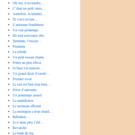
Oh oui, il reviendra…
C’était un petit vieux…
Autrefois, la lumière…
Te voici revenu…
L’automne frauduleux
Un vrai printemps
De tout nouveaux étés
Turlutute, l’oiseau…
Puanteur
La rebelle
Un petit oiseau chante
Prière au père Hiver
Si bien à la maison…
Un grand désir d’exode…
Premier essai
Le ciel est bien trop bleu…
Désir d’automne
Un printemps pourri
La malédiction
Le moineau effronté
La montagne a trop chaud…
Rébellion
Je n’aime plus l’été…
Revanche
La bulle de feu