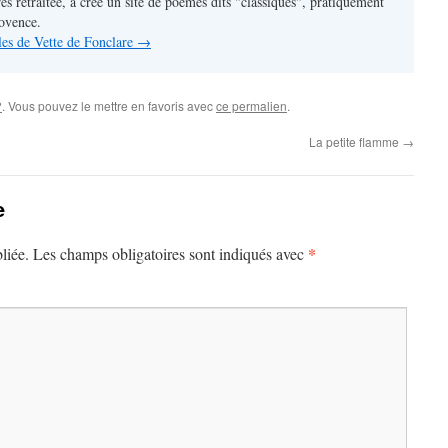
res retraitée, a créé un site de poèmes dits "classiques", pratiquement
rovence.
cles de Vette de Fonclare
→
?
. Vous pouvez le mettre en favoris avec
ce permalien
.
La petite flamme
→
e
*
liée.
Les champs obligatoires sont indiqués avec