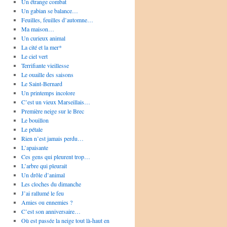
Un étrange combat
Un gabian se balance…
Feuilles, feuilles d’automne…
Ma maison…
Un curieux animal
La cité et la mer*
Le ciel vert
Terrifiante vieillesse
Le ouaille des saisons
Le Saint-Bernard
Un printemps incolore
C’est un vieux Marseillais…
Première neige sur le Brec
Le bouillon
Le pétale
Rien n’est jamais perdu…
L’apaisante
Ces gens qui pleurent trop…
L’arbre qui pleurait
Un drôle d’animal
Les cloches du dimanche
J’ai rallumé le feu
Amies ou ennemies ?
C’est son anniversaire…
Où est passée la neige tout là-haut en