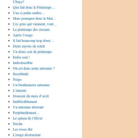
Ubaye?
Que fait donc le Printemps…
Une si petite ombre…
Mais pourquoi donc le Mal…
Ces gens qui viennent, vont…
Le printemps des oiseaux
Après l’orage
Il fait beaucoup trop doux…
Deux rayons de soleil
Un doux soir de printemps
Enfin seul !
Indestructible
Où est donc notre automne ?
Incertitude
Neige
Un bienheureux automne
L’émeute
Douceur du mois d’avril
Indéfectiblement
Un automne aberrant
Perpétuellement…
Le spleen de l’Hiver
Déclin
Les roses-thé
L’orage destructeur