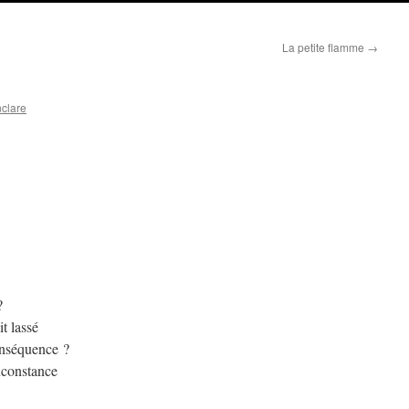
La petite flamme
→
nclare
?
t lassé
onséquence ?
nconstance