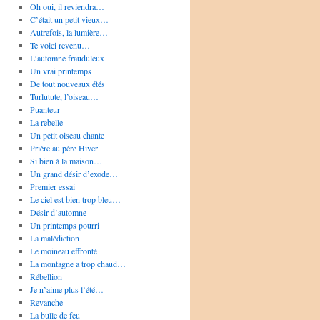
Oh oui, il reviendra…
C’était un petit vieux…
Autrefois, la lumière…
Te voici revenu…
L’automne frauduleux
Un vrai printemps
De tout nouveaux étés
Turlutute, l’oiseau…
Puanteur
La rebelle
Un petit oiseau chante
Prière au père Hiver
Si bien à la maison…
Un grand désir d’exode…
Premier essai
Le ciel est bien trop bleu…
Désir d’automne
Un printemps pourri
La malédiction
Le moineau effronté
La montagne a trop chaud…
Rébellion
Je n’aime plus l’été…
Revanche
La bulle de feu