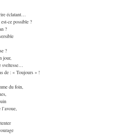
rire éclatant…
st-ce possible ?
an ?
ersible
se ?
n jour,
de sveltesse…
as de : « Toujours » !
mme du foin,
ues,
ouin
 l’avoue,
 tenter
courage