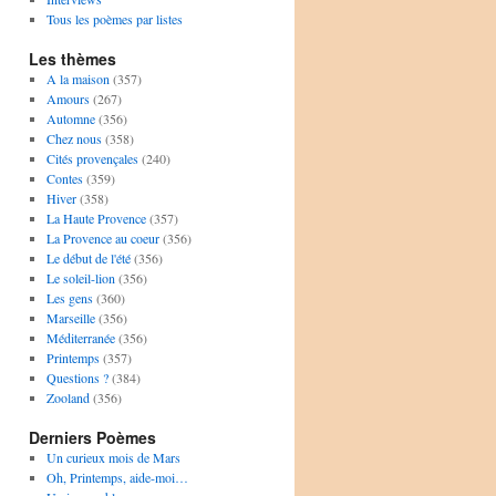
Tous les poèmes par listes
Les thèmes
A la maison
(357)
Amours
(267)
Automne
(356)
Chez nous
(358)
Cités provençales
(240)
Contes
(359)
Hiver
(358)
La Haute Provence
(357)
La Provence au coeur
(356)
Le début de l'été
(356)
Le soleil-lion
(356)
Les gens
(360)
Marseille
(356)
Méditerranée
(356)
Printemps
(357)
Questions ?
(384)
Zooland
(356)
Derniers Poèmes
Un curieux mois de Mars
Oh, Printemps, aide-moi…