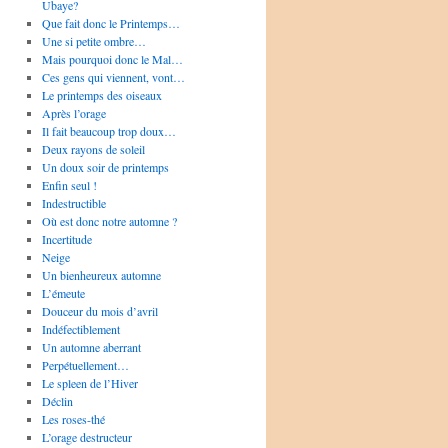
Ubaye?
Que fait donc le Printemps…
Une si petite ombre…
Mais pourquoi donc le Mal…
Ces gens qui viennent, vont…
Le printemps des oiseaux
Après l’orage
Il fait beaucoup trop doux…
Deux rayons de soleil
Un doux soir de printemps
Enfin seul !
Indestructible
Où est donc notre automne ?
Incertitude
Neige
Un bienheureux automne
L’émeute
Douceur du mois d’avril
Indéfectiblement
Un automne aberrant
Perpétuellement…
Le spleen de l’Hiver
Déclin
Les roses-thé
L’orage destructeur