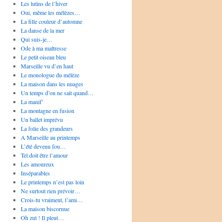
Les lutins de l’hiver
Oui, même les mélèzes…
La fille couleur d’automne
La danse de la mer
Qui suis-je…
Ode à ma maîtresse
Le petit oiseau bleu
Marseille vu d’en haut
Le monologue du mélèze
La maison dans les nuages
Un temps d’on ne sait quand…
La manif’
La montagne en fusion
Un ballet imprévu
La folie des grandeurs
A Marseille au printemps
L’été devenu fou…
Tel doit être l’amour
Les amoureux
Inséparables
Le printemps n’est pas loin
Ne surtout rien prévoir…
Crois-tu vraiment, l’ami…
La maison biscornue
Oh zut ! Il pleut…