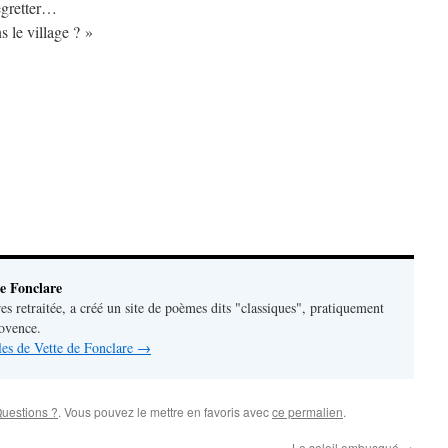
egretter…
s le village ? »
e Fonclare
res retraitée, a créé un site de poèmes dits "classiques", pratiquement
rovence.
cles de Vette de Fonclare
→
uestions ?
. Vous pouvez le mettre en favoris avec
ce permalien
.
Le soleil embusqué
→