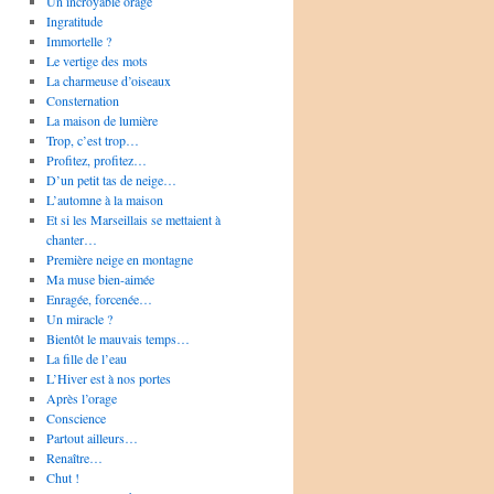
Un incroyable orage
Ingratitude
Immortelle ?
Le vertige des mots
La charmeuse d’oiseaux
Consternation
La maison de lumière
Trop, c’est trop…
Profitez, profitez…
D’un petit tas de neige…
L’automne à la maison
Et si les Marseillais se mettaient à
chanter…
Première neige en montagne
Ma muse bien-aimée
Enragée, forcenée…
Un miracle ?
Bientôt le mauvais temps…
La fille de l’eau
L’Hiver est à nos portes
Après l’orage
Conscience
Partout ailleurs…
Renaître…
Chut !