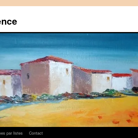
ence
es par listes
Contact