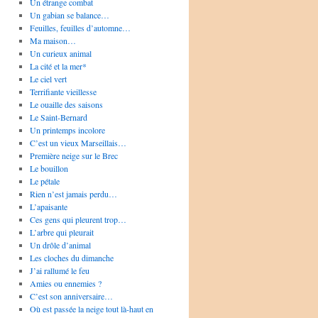
Un étrange combat
Un gabian se balance…
Feuilles, feuilles d’automne…
Ma maison…
Un curieux animal
La cité et la mer*
Le ciel vert
Terrifiante vieillesse
Le ouaille des saisons
Le Saint-Bernard
Un printemps incolore
C’est un vieux Marseillais…
Première neige sur le Brec
Le bouillon
Le pétale
Rien n’est jamais perdu…
L’apaisante
Ces gens qui pleurent trop…
L’arbre qui pleurait
Un drôle d’animal
Les cloches du dimanche
J’ai rallumé le feu
Amies ou ennemies ?
C’est son anniversaire…
Où est passée la neige tout là-haut en