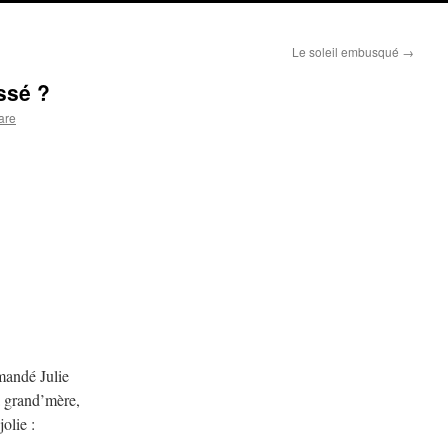
Le soleil embusqué
→
ssé ?
are
mandé Julie
a grand’mère,
jolie :