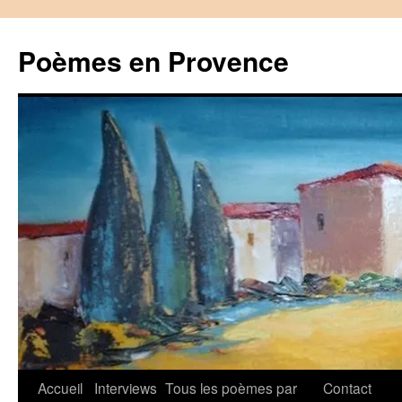
Aller
au
Poèmes en Provence
contenu
Accueil
Interviews
Tous les poèmes par
Contact