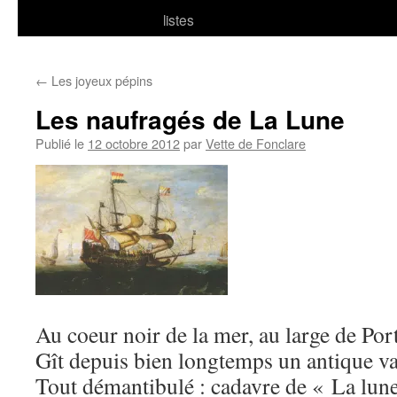
listes
←
Les joyeux pépins
Les naufragés de La Lune
Publié le
12 octobre 2012
par
Vette de Fonclare
Au coeur noir de la mer, au large de Por
Gît depuis bien longtemps un antique v
Tout démantibulé : cadavre de « La lun