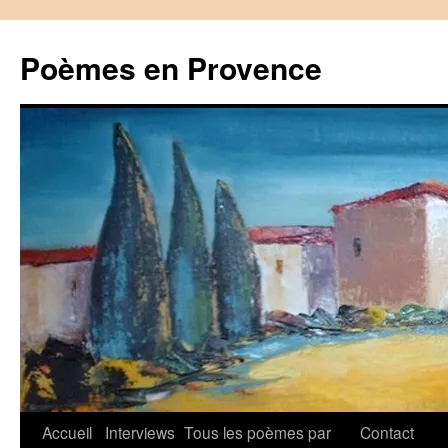
Aller
au
Poèmes en Provence
contenu
Accueil
Interviews
Tous les poèmes par
Contact