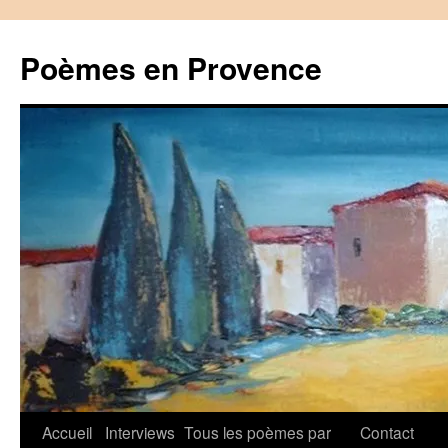
Aller
au
Poèmes en Provence
contenu
Accueil
Interviews
Tous les poèmes par
Contact