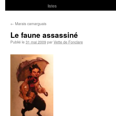
listes
←
Marais camarguais
Le faune assassiné
Publié le
31 mai 2009
par
Vette de Fonclare