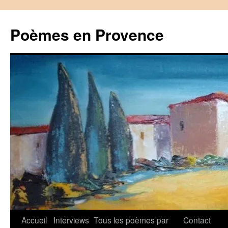
Aller
au
Poèmes en Provence
contenu
Accueil
Interviews
Tous les poèmes par
Contact