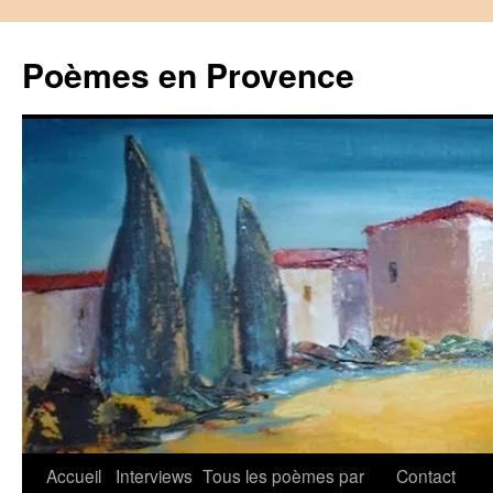
Aller
au
Poèmes en Provence
contenu
Accueil
Interviews
Tous les poèmes par
Contact