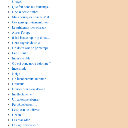
Ubaye?
Que fait donc le Printemps…
Une si petite ombre…
Mais pourquoi donc le Mal…
Ces gens qui viennent, vont…
Le printemps des oiseaux
Après l’orage
Il fait beaucoup trop doux…
Deux rayons de soleil
Un doux soir de printemps
Enfin seul !
Indestructible
Où est donc notre automne ?
Incertitude
Neige
Un bienheureux automne
L’émeute
Douceur du mois d’avril
Indéfectiblement
Un automne aberrant
Perpétuellement…
Le spleen de l’Hiver
Déclin
Les roses-thé
L’orage destructeur