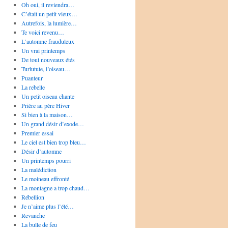
Oh oui, il reviendra…
C’était un petit vieux…
Autrefois, la lumière…
Te voici revenu…
L’automne frauduleux
Un vrai printemps
De tout nouveaux étés
Turlutute, l’oiseau…
Puanteur
La rebelle
Un petit oiseau chante
Prière au père Hiver
Si bien à la maison…
Un grand désir d’exode…
Premier essai
Le ciel est bien trop bleu…
Désir d’automne
Un printemps pourri
La malédiction
Le moineau effronté
La montagne a trop chaud…
Rébellion
Je n’aime plus l’été…
Revanche
La bulle de feu