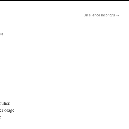
Un silence incongru
→
are
ulier.
er orage,
r