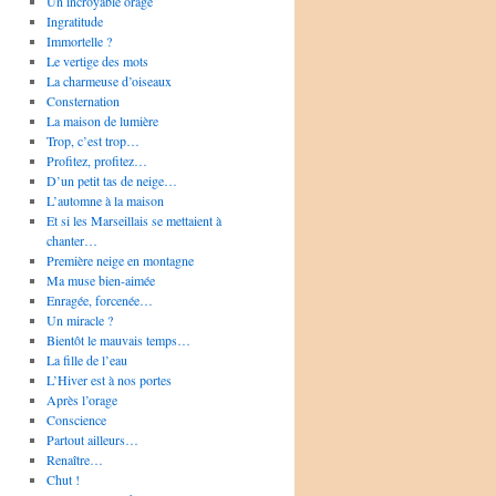
Un incroyable orage
Ingratitude
Immortelle ?
Le vertige des mots
La charmeuse d’oiseaux
Consternation
La maison de lumière
Trop, c’est trop…
Profitez, profitez…
D’un petit tas de neige…
L’automne à la maison
Et si les Marseillais se mettaient à
chanter…
Première neige en montagne
Ma muse bien-aimée
Enragée, forcenée…
Un miracle ?
Bientôt le mauvais temps…
La fille de l’eau
L’Hiver est à nos portes
Après l’orage
Conscience
Partout ailleurs…
Renaître…
Chut !