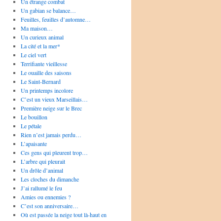
Un étrange combat
Un gabian se balance…
Feuilles, feuilles d’automne…
Ma maison…
Un curieux animal
La cité et la mer*
Le ciel vert
Terrifiante vieillesse
Le ouaille des saisons
Le Saint-Bernard
Un printemps incolore
C’est un vieux Marseillais…
Première neige sur le Brec
Le bouillon
Le pétale
Rien n’est jamais perdu…
L’apaisante
Ces gens qui pleurent trop…
L’arbre qui pleurait
Un drôle d’animal
Les cloches du dimanche
J’ai rallumé le feu
Amies ou ennemies ?
C’est son anniversaire…
Où est passée la neige tout là-haut en