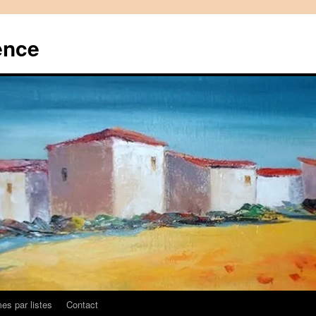
ence
es par listes
Contact