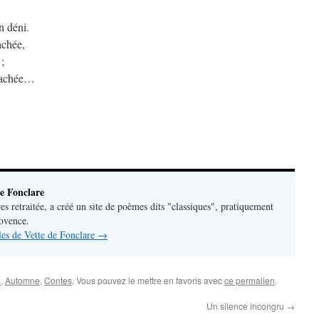
in déni.
achée,
;
 hachée…
e Fonclare
res retraitée, a créé un site de poèmes dits "classiques", pratiquement
rovence.
cles de Vette de Fonclare
→
n
,
Automne
,
Contes
. Vous pouvez le mettre en favoris avec
ce permalien
.
Un silence incongru
→