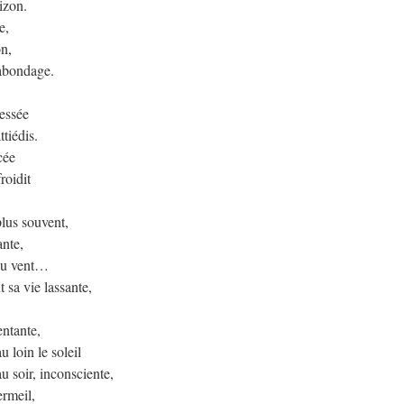
rizon.
e,
on,
gabondage.
ressée
tiédis.
cée
roidit
plus souvent,
ante,
 du vent…
 sa vie lassante,
entante,
u loin le soleil
 soir, inconsciente,
ermeil,