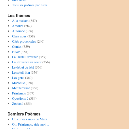
Tous les poèmes par listes
Les thèmes
A la maison
(357)
Amours
(267)
Automne
(356)
Chez nous
(358)
Cités provençales
(240)
Contes
(359)
Hiver
(358)
La Haute Provence
(357)
La Provence au coeur
(356)
Le début de l'été
(356)
Le soleil-lion
(356)
Les gens
(360)
Marseille
(356)
Méditerranée
(356)
Printemps
(357)
Questions ?
(384)
Zooland
(356)
Derniers Poèmes
Un curieux mois de Mars
Oh, Printemps, aide-moi…