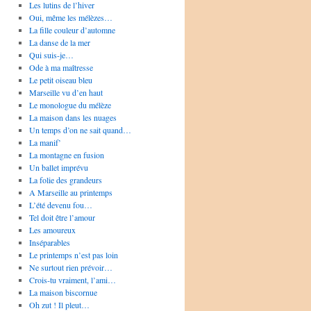
Les lutins de l’hiver
Oui, même les mélèzes…
La fille couleur d’automne
La danse de la mer
Qui suis-je…
Ode à ma maîtresse
Le petit oiseau bleu
Marseille vu d’en haut
Le monologue du mélèze
La maison dans les nuages
Un temps d’on ne sait quand…
La manif’
La montagne en fusion
Un ballet imprévu
La folie des grandeurs
A Marseille au printemps
L’été devenu fou…
Tel doit être l’amour
Les amoureux
Inséparables
Le printemps n’est pas loin
Ne surtout rien prévoir…
Crois-tu vraiment, l’ami…
La maison biscornue
Oh zut ! Il pleut…