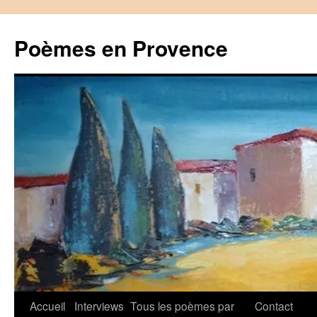
Aller
au
Poèmes en Provence
contenu
Accueil
Interviews
Tous les poèmes par
Contact