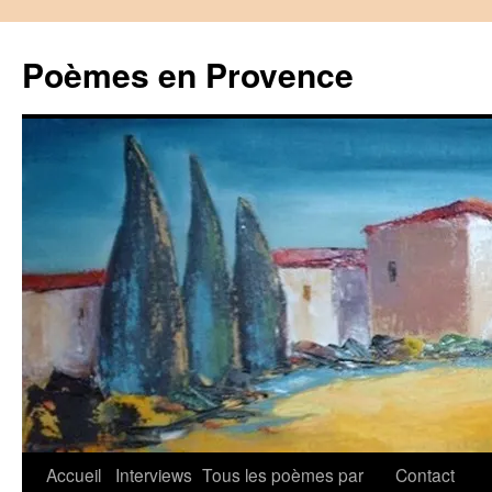
Aller
au
Poèmes en Provence
contenu
Accueil
Interviews
Tous les poèmes par
Contact