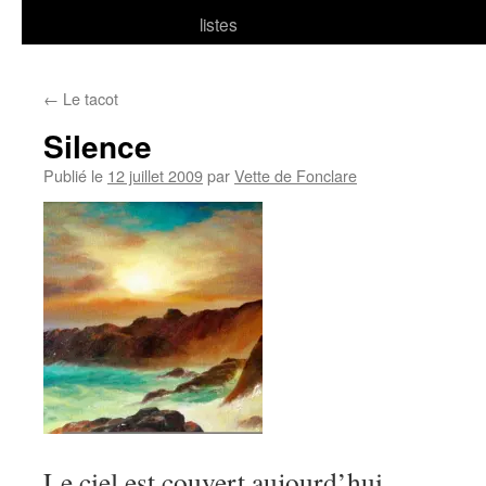
listes
←
Le tacot
Silence
Publié le
12 juillet 2009
par
Vette de Fonclare
Le ciel est couvert aujourd’hui