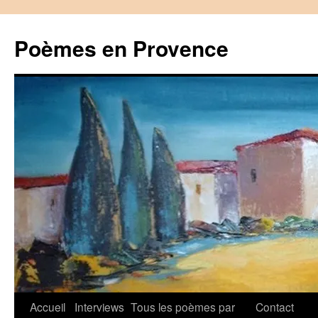
Aller
au
Poèmes en Provence
contenu
Accueil
Interviews
Tous les poèmes par
Contact