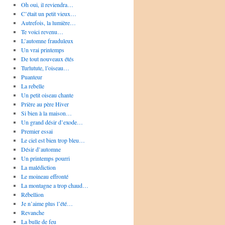
Oh oui, il reviendra…
C’était un petit vieux…
Autrefois, la lumière…
Te voici revenu…
L’automne frauduleux
Un vrai printemps
De tout nouveaux étés
Turlutute, l’oiseau…
Puanteur
La rebelle
Un petit oiseau chante
Prière au père Hiver
Si bien à la maison…
Un grand désir d’exode…
Premier essai
Le ciel est bien trop bleu…
Désir d’automne
Un printemps pourri
La malédiction
Le moineau effronté
La montagne a trop chaud…
Rébellion
Je n’aime plus l’été…
Revanche
La bulle de feu