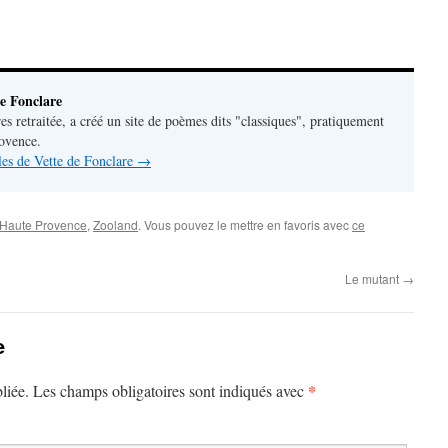
e Fonclare
res retraitée, a créé un site de poèmes dits "classiques", pratiquement
rovence.
cles de Vette de Fonclare
→
 Haute Provence
,
Zooland
. Vous pouvez le mettre en favoris avec
ce
Le mutant
→
e
*
liée.
Les champs obligatoires sont indiqués avec