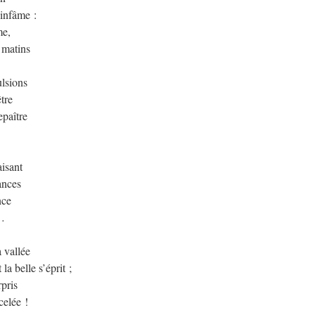
’infâme :
me,
 matins
ulsions
tre
epaître
aisant
ances
nce
s…
a vallée
a belle s’éprit ;
rpris
celée !