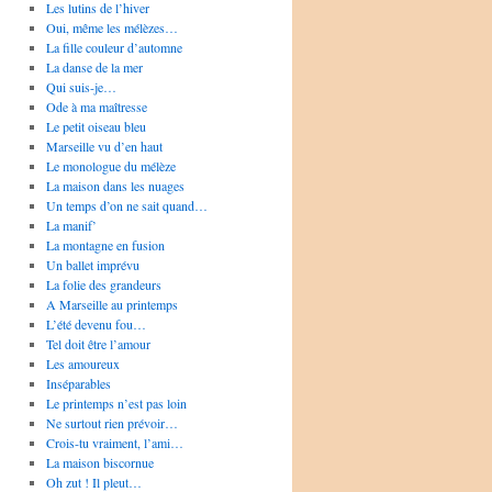
Les lutins de l’hiver
Oui, même les mélèzes…
La fille couleur d’automne
La danse de la mer
Qui suis-je…
Ode à ma maîtresse
Le petit oiseau bleu
Marseille vu d’en haut
Le monologue du mélèze
La maison dans les nuages
Un temps d’on ne sait quand…
La manif’
La montagne en fusion
Un ballet imprévu
La folie des grandeurs
A Marseille au printemps
L’été devenu fou…
Tel doit être l’amour
Les amoureux
Inséparables
Le printemps n’est pas loin
Ne surtout rien prévoir…
Crois-tu vraiment, l’ami…
La maison biscornue
Oh zut ! Il pleut…