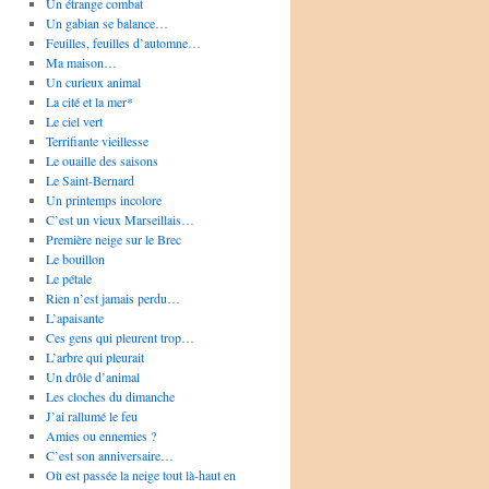
Un étrange combat
Un gabian se balance…
Feuilles, feuilles d’automne…
Ma maison…
Un curieux animal
La cité et la mer*
Le ciel vert
Terrifiante vieillesse
Le ouaille des saisons
Le Saint-Bernard
Un printemps incolore
C’est un vieux Marseillais…
Première neige sur le Brec
Le bouillon
Le pétale
Rien n’est jamais perdu…
L’apaisante
Ces gens qui pleurent trop…
L’arbre qui pleurait
Un drôle d’animal
Les cloches du dimanche
J’ai rallumé le feu
Amies ou ennemies ?
C’est son anniversaire…
Où est passée la neige tout là-haut en