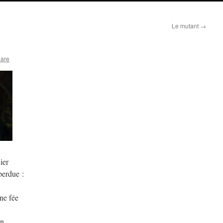
Le mutant
→
lare
ier
perdue :
ne fée
in