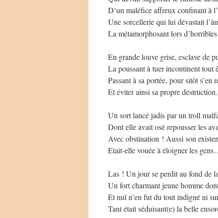
D’un maléfice affreux confinant à l
Une sorcellerie qui lui dévastait l’â
La métamorphosant lors d’horribles
En grande louve grise, esclave de p
La poussant à tuer incontinent tout ê
Passant à sa portée, pour sitôt s’en r
Et éviter ainsi sa propre destruction.
Un sort lancé jadis par un troll malf
Dont elle avait osé repousser les av
Avec obstination ! Aussi son existe
Etait-elle vouée à éloigner les gen
Las ! Un jour se perdit au fond de l
Un fort charmant jeune homme dont l
Et nul n’en fut du tout indigné ni su
Tant était séduisant(e) la belle ensor