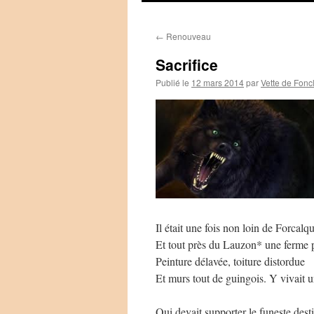
←
Renouveau
Sacrifice
Publié le
12 mars 2014
par
Vette de Fonc
Il était une fois non loin de Forcalqu
Et tout près du Lauzon* une ferme 
Peinture délavée, toiture distordue
Et murs tout de guingois. Y vivait u
Qui devait supporter le funeste dest