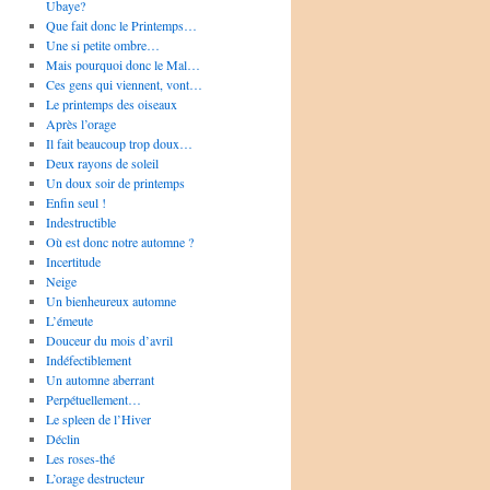
Ubaye?
Que fait donc le Printemps…
Une si petite ombre…
Mais pourquoi donc le Mal…
Ces gens qui viennent, vont…
Le printemps des oiseaux
Après l’orage
Il fait beaucoup trop doux…
Deux rayons de soleil
Un doux soir de printemps
Enfin seul !
Indestructible
Où est donc notre automne ?
Incertitude
Neige
Un bienheureux automne
L’émeute
Douceur du mois d’avril
Indéfectiblement
Un automne aberrant
Perpétuellement…
Le spleen de l’Hiver
Déclin
Les roses-thé
L’orage destructeur