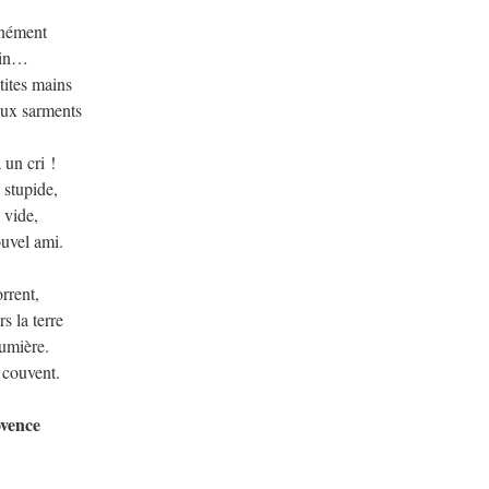
onnément
stin…
tites mains
eux sarments
 un cri !
 stupide,
e vide,
ouvel ami.
orrent,
s la terre
lumière.
 couvent.
ovence