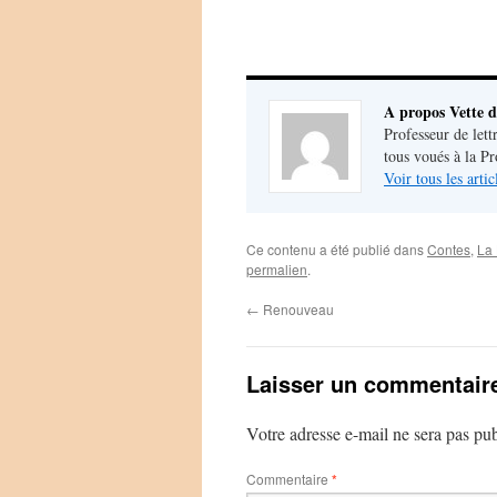
A propos Vette d
Professeur de lett
tous voués à la P
Voir tous les arti
Ce contenu a été publié dans
Contes
,
La
permalien
.
←
Renouveau
Laisser un commentair
Votre adresse e-mail ne sera pas pub
Commentaire
*