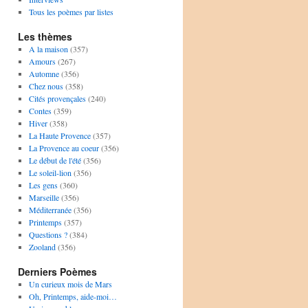
Tous les poèmes par listes
Les thèmes
A la maison
(357)
Amours
(267)
Automne
(356)
Chez nous
(358)
Cités provençales
(240)
Contes
(359)
Hiver
(358)
La Haute Provence
(357)
La Provence au coeur
(356)
Le début de l'été
(356)
Le soleil-lion
(356)
Les gens
(360)
Marseille
(356)
Méditerranée
(356)
Printemps
(357)
Questions ?
(384)
Zooland
(356)
Derniers Poèmes
Un curieux mois de Mars
Oh, Printemps, aide-moi…