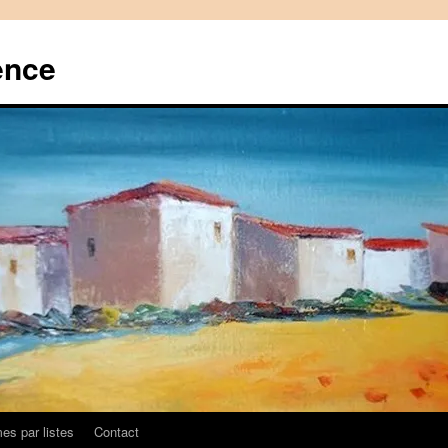
ence
es par listes
Contact