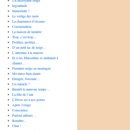
Un incroyable orage
Ingratitude
Immortelle ?
Le vertige des mots
La charmeuse d’oiseaux
Consternation
La maison de lumière
Trop, c’est trop…
Profitez, profitez…
D’un petit tas de neige…
L’automne à la maison
Et si les Marseillais se mettaient à
chanter…
Première neige en montagne
Ma muse bien-aimée
Enragée, forcenée…
Un miracle ?
Bientôt le mauvais temps…
La fille de l’eau
L’Hiver est à nos portes
Après l’orage
Conscience
Partout ailleurs…
Renaître…
Chut !