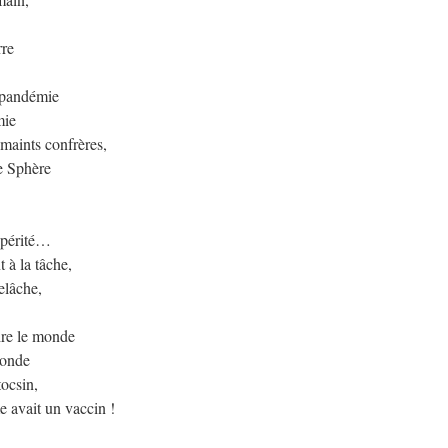
rre
 pandémie
mie
 maints confrères,
e Sphère
ospérité…
 à la tâche,
elâche,
aire le monde
monde
tocsin,
e avait un vaccin !