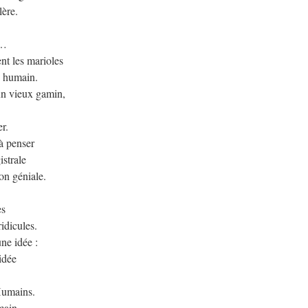
lère.
e…
ent les marioles
re humain.
un vieux gamin,
er.
 à penser
istrale
n géniale.
es
ridicules.
une idée :
ridée
Humains.
main,