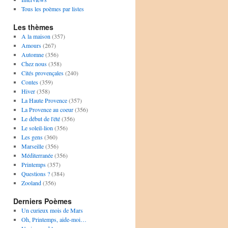
Tous les poèmes par listes
Les thèmes
A la maison
(357)
Amours
(267)
Automne
(356)
Chez nous
(358)
Cités provençales
(240)
Contes
(359)
Hiver
(358)
La Haute Provence
(357)
La Provence au coeur
(356)
Le début de l'été
(356)
Le soleil-lion
(356)
Les gens
(360)
Marseille
(356)
Méditerranée
(356)
Printemps
(357)
Questions ?
(384)
Zooland
(356)
Derniers Poèmes
Un curieux mois de Mars
Oh, Printemps, aide-moi…