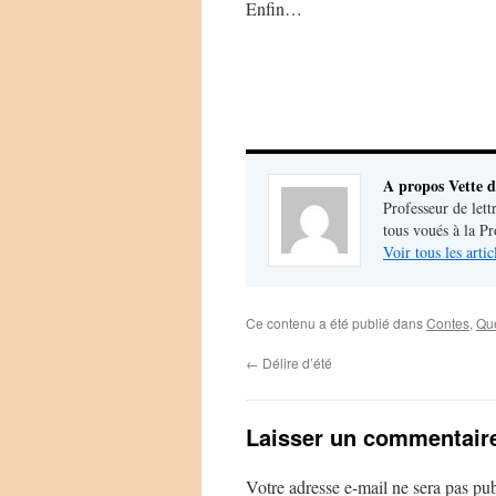
Enfin…
A propos Vette d
Professeur de lett
tous voués à la P
Voir tous les arti
Ce contenu a été publié dans
Contes
,
Que
←
Délire d’été
Laisser un commentair
Votre adresse e-mail ne sera pas pub