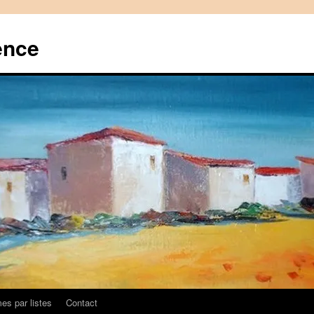
ence
es par listes
Contact