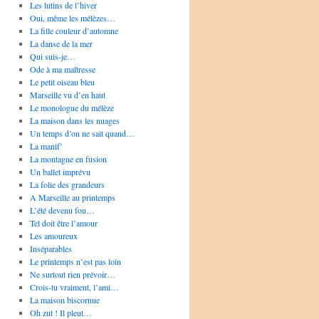
Les lutins de l’hiver
Oui, même les mélèzes…
La fille couleur d’automne
La danse de la mer
Qui suis-je…
Ode à ma maîtresse
Le petit oiseau bleu
Marseille vu d’en haut
Le monologue du mélèze
La maison dans les nuages
Un temps d’on ne sait quand…
La manif’
La montagne en fusion
Un ballet imprévu
La folie des grandeurs
A Marseille au printemps
L’été devenu fou…
Tel doit être l’amour
Les amoureux
Inséparables
Le printemps n’est pas loin
Ne surtout rien prévoir…
Crois-tu vraiment, l’ami…
La maison biscornue
Oh zut ! Il pleut…