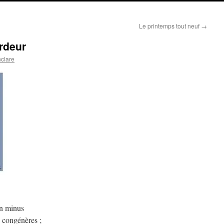
Le printemps tout neuf
→
rdeur
nclare
un minus
s congénères ;