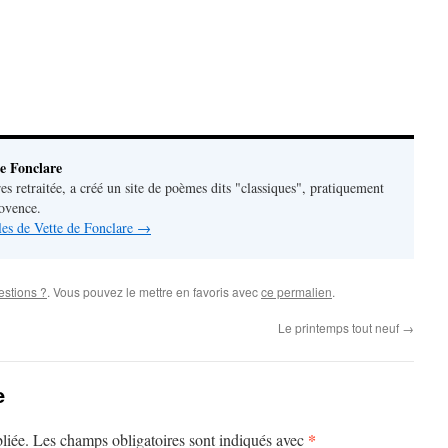
e Fonclare
res retraitée, a créé un site de poèmes dits "classiques", pratiquement
rovence.
cles de Vette de Fonclare
→
stions ?
. Vous pouvez le mettre en favoris avec
ce permalien
.
Le printemps tout neuf
→
e
*
liée.
Les champs obligatoires sont indiqués avec