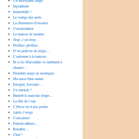
Un incroyable orage
Ingratitude
Immortelle ?
Le vertige des mots
La charmeuse d’oiseaux
Consternation
La maison de lumière
Trop, c’est trop…
Profitez, profitez…
D’un petit tas de neige…
L’automne à la maison
Et si les Marseillais se mettaient à
chanter…
Première neige en montagne
Ma muse bien-aimée
Enragée, forcenée…
Un miracle ?
Bientôt le mauvais temps…
La fille de l’eau
L’Hiver est à nos portes
Après l’orage
Conscience
Partout ailleurs…
Renaître…
Chut !