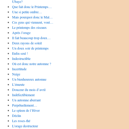
Ubaye?
Que fait donc le Printemps…
Une si petite ombre…
Mais pourquoi donc le Mal…
Ces gens qui viennent, vont…
Le printemps des oiseaux
Après l’orage
Il fait beaucoup trop doux…
Deux rayons de soleil
Un doux soir de printemps
Enfin seul !
Indestructible
Où est donc notre automne ?
Incertitude
Neige
Un bienheureux automne
L’émeute
Douceur du mois d’avril
Indéfectiblement
Un automne aberrant
Perpétuellement…
Le spleen de l’Hiver
Déclin
Les roses-thé
L’orage destructeur