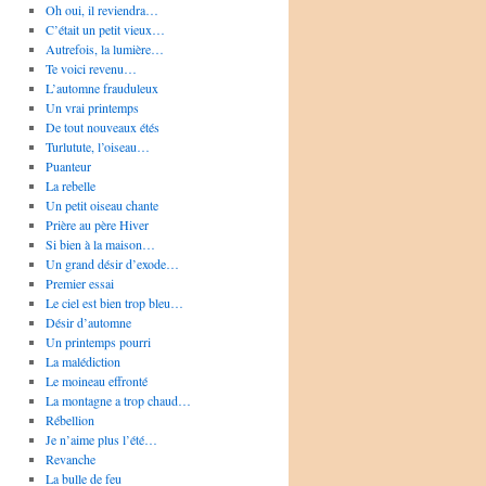
Oh oui, il reviendra…
C’était un petit vieux…
Autrefois, la lumière…
Te voici revenu…
L’automne frauduleux
Un vrai printemps
De tout nouveaux étés
Turlutute, l’oiseau…
Puanteur
La rebelle
Un petit oiseau chante
Prière au père Hiver
Si bien à la maison…
Un grand désir d’exode…
Premier essai
Le ciel est bien trop bleu…
Désir d’automne
Un printemps pourri
La malédiction
Le moineau effronté
La montagne a trop chaud…
Rébellion
Je n’aime plus l’été…
Revanche
La bulle de feu