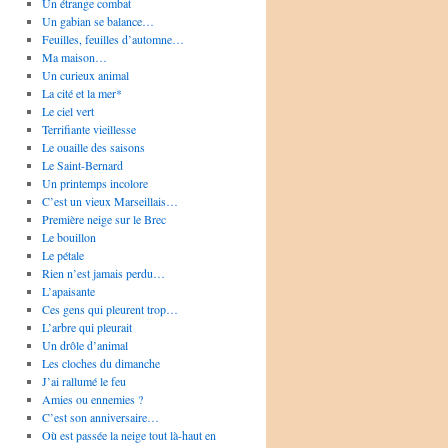
Un étrange combat
Un gabian se balance…
Feuilles, feuilles d’automne…
Ma maison…
Un curieux animal
La cité et la mer*
Le ciel vert
Terrifiante vieillesse
Le ouaille des saisons
Le Saint-Bernard
Un printemps incolore
C’est un vieux Marseillais…
Première neige sur le Brec
Le bouillon
Le pétale
Rien n’est jamais perdu…
L’apaisante
Ces gens qui pleurent trop…
L’arbre qui pleurait
Un drôle d’animal
Les cloches du dimanche
J’ai rallumé le feu
Amies ou ennemies ?
C’est son anniversaire…
Où est passée la neige tout là-haut en