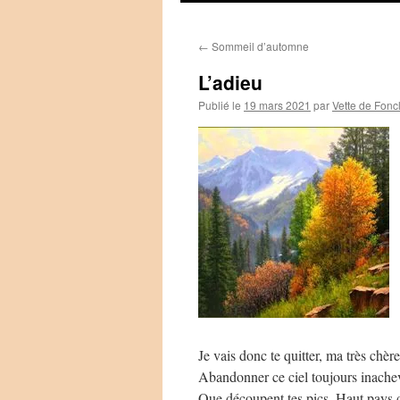
←
Sommeil d’automne
L’adieu
Publié le
19 mars 2021
par
Vette de Fonc
Je vais donc te quitter, ma très chè
Abandonner ce ciel toujours inache
Que découpent tes pics. Haut pays