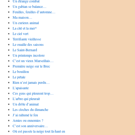
Un étrange combat
Un gabian se balance…
Feuilles, feuilles d’automne…
Ma maison…
Un curieux animal
La cité et la mer*
Le ciel vert
Terrifiante vieillesse
Le ouaille des saisons
Le Saint-Bernard
Un printemps incolore
C’est un vieux Marseillais…
Première neige sur le Brec
Le bouillon
Le pétale
Rien n’est jamais perdu…
L’apaisante
Ces gens qui pleurent trop…
L’arbre qui pleurait
Un drôle d’animal
Les cloches du dimanche
J’ai rallumé le feu
Amies ou ennemies ?
C’est son anniversaire…
Où est passée la neige tout là-haut en