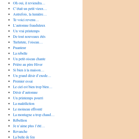
Oh oui, il reviendra…
C’était un petit vieux…
Autrefois, la lumière…
Te voici revenu…
L’automne frauduleux
Un vrai printemps
De tout nouveaux étés
Turlutute, l’oiseau…
Puanteur
La rebelle
Un petit oiseau chante
Prière au père Hiver
Si bien à la maison…
Un grand désir d’exode…
Premier essai
Le ciel est bien trop bleu…
Désir d’automne
Un printemps pourri
La malédiction
Le moineau effronté
La montagne a trop chaud…
Rébellion
Je n’aime plus l’été…
Revanche
La bulle de feu