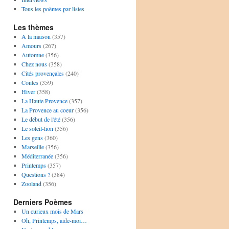
Tous les poèmes par listes
Les thèmes
A la maison
(357)
Amours
(267)
Automne
(356)
Chez nous
(358)
Cités provençales
(240)
Contes
(359)
Hiver
(358)
La Haute Provence
(357)
La Provence au coeur
(356)
Le début de l'été
(356)
Le soleil-lion
(356)
Les gens
(360)
Marseille
(356)
Méditerranée
(356)
Printemps
(357)
Questions ?
(384)
Zooland
(356)
Derniers Poèmes
Un curieux mois de Mars
Oh, Printemps, aide-moi…