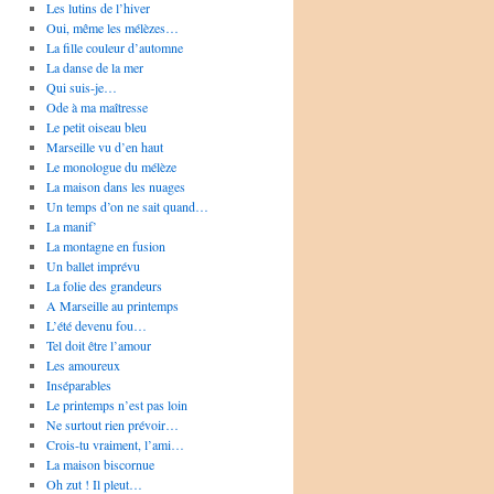
Les lutins de l’hiver
Oui, même les mélèzes…
La fille couleur d’automne
La danse de la mer
Qui suis-je…
Ode à ma maîtresse
Le petit oiseau bleu
Marseille vu d’en haut
Le monologue du mélèze
La maison dans les nuages
Un temps d’on ne sait quand…
La manif’
La montagne en fusion
Un ballet imprévu
La folie des grandeurs
A Marseille au printemps
L’été devenu fou…
Tel doit être l’amour
Les amoureux
Inséparables
Le printemps n’est pas loin
Ne surtout rien prévoir…
Crois-tu vraiment, l’ami…
La maison biscornue
Oh zut ! Il pleut…