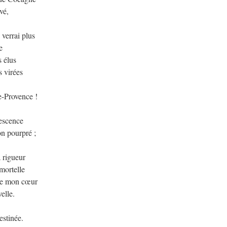
vé,
verrai plus
e
s élus
s virées
e-Provence !
nescence
on pourpré ;
 rigueur
mortelle
tre mon cœur
elle.
estinée.