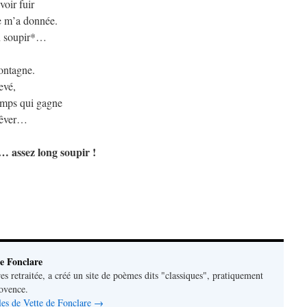
oir fuir
e m’a donnée.
un soupir*…
montagne.
evé,
Temps qui gagne
 rêver…
 assez long soupir !
e Fonclare
res retraitée, a créé un site de poèmes dits "classiques", pratiquement
rovence.
cles de Vette de Fonclare
→