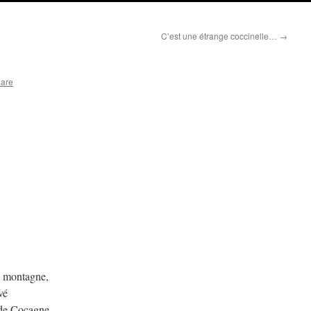
C’est une étrange coccinelle…
→
lare
re montagne,
vé
 de Cocagne