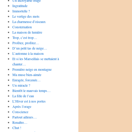
Un incroyable orage
Ingratitude
Immortelle ?
Le vertige des mots
La charmeuse d’oiseaux
Consternation
La maison de lumière
Trop, c’est trop…
Profitez, profitez…
D’un petit tas de neige…
L’automne à la maison
Et si les Marseillais se mettaient à
chanter…
Première neige en montagne
Ma muse bien-aimée
Enragée, forcenée…
Un miracle ?
Bientôt le mauvais temps…
La fille de l’eau
L’Hiver est à nos portes
Après l’orage
Conscience
Partout ailleurs…
Renaître…
Chut !