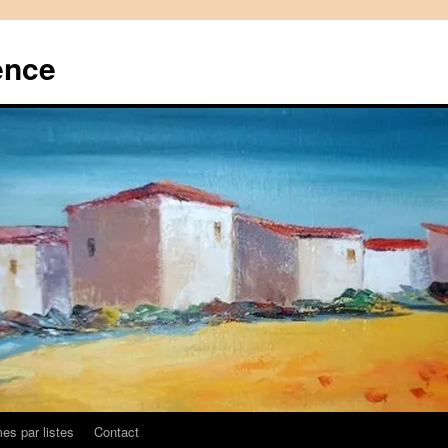
ence
es par listes
Contact