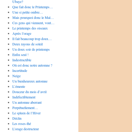
Ubaye?
Que fait donc le Printemps…
Une si petite ombre…
Mais pourquoi donc le Mal…
Ces gens qui viennent, vont…
Le printemps des oiseaux
Après l’orage
Il fait beaucoup trop doux…
Deux rayons de soleil
Un doux soir de printemps
Enfin seul !
Indestructible
Où est donc notre automne ?
Incertitude
Neige
Un bienheureux automne
L’émeute
Douceur du mois d’avril
Indéfectiblement
Un automne aberrant
Perpétuellement…
Le spleen de l’Hiver
Déclin
Les roses-thé
L’orage destructeur