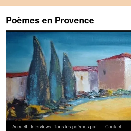
Aller
au
Poèmes en Provence
contenu
Accueil
Interviews
Tous les poèmes par
Contact