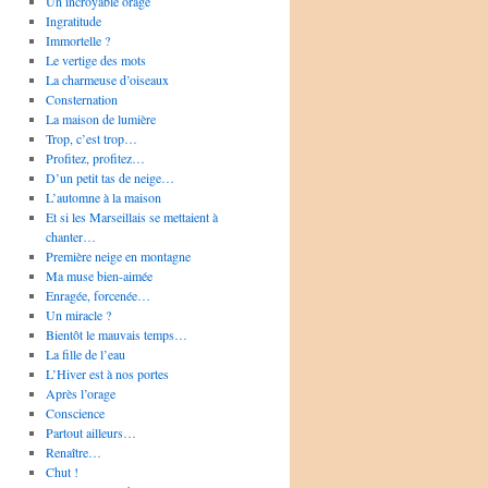
Un incroyable orage
Ingratitude
Immortelle ?
Le vertige des mots
La charmeuse d’oiseaux
Consternation
La maison de lumière
Trop, c’est trop…
Profitez, profitez…
D’un petit tas de neige…
L’automne à la maison
Et si les Marseillais se mettaient à
chanter…
Première neige en montagne
Ma muse bien-aimée
Enragée, forcenée…
Un miracle ?
Bientôt le mauvais temps…
La fille de l’eau
L’Hiver est à nos portes
Après l’orage
Conscience
Partout ailleurs…
Renaître…
Chut !