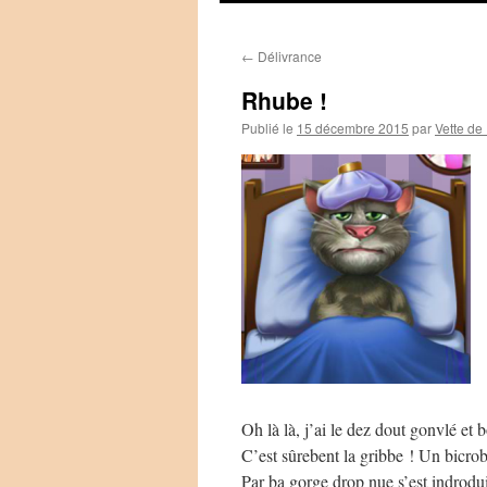
←
Délivrance
Rhube !
Publié le
15 décembre 2015
par
Vette de
Oh là là, j’ai le dez dout gonvlé et 
C’est sûrebent la gribbe ! Un bicrob
Par ba gorge drop nue s’est indrodui