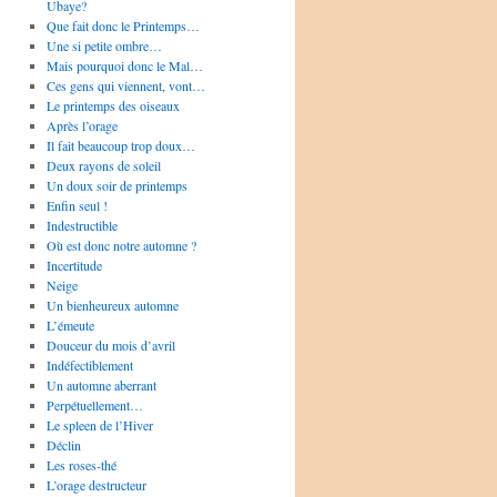
Ubaye?
Que fait donc le Printemps…
Une si petite ombre…
Mais pourquoi donc le Mal…
Ces gens qui viennent, vont…
Le printemps des oiseaux
Après l’orage
Il fait beaucoup trop doux…
Deux rayons de soleil
Un doux soir de printemps
Enfin seul !
Indestructible
Où est donc notre automne ?
Incertitude
Neige
Un bienheureux automne
L’émeute
Douceur du mois d’avril
Indéfectiblement
Un automne aberrant
Perpétuellement…
Le spleen de l’Hiver
Déclin
Les roses-thé
L’orage destructeur