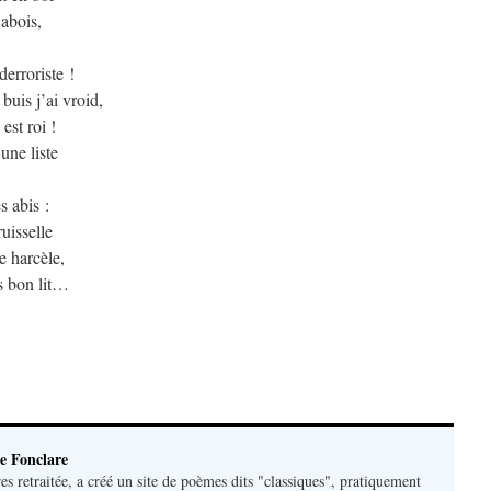
 abois,
erroriste !
 buis j’ai vroid,
est roi !
une liste
 abis :
ruisselle
e harcèle,
ns bon lit…
e Fonclare
res retraitée, a créé un site de poèmes dits "classiques", pratiquement