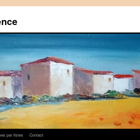
ence
es par listes
Contact