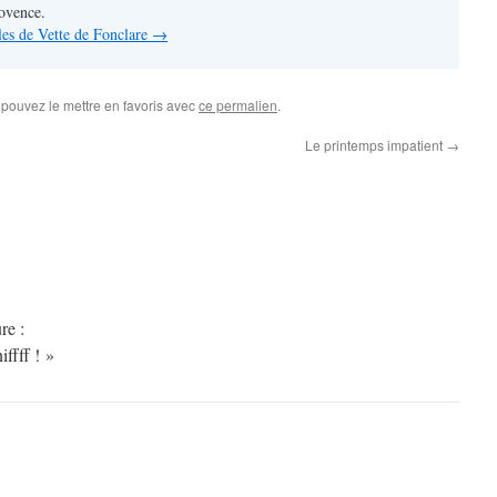
rovence.
cles de Vette de Fonclare
→
 pouvez le mettre en favoris avec
ce permalien
.
Le printemps impatient
→
re :
iffff ! »