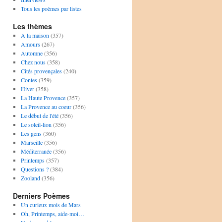
Tous les poèmes par listes
Les thèmes
A la maison
(357)
Amours
(267)
Automne
(356)
Chez nous
(358)
Cités provençales
(240)
Contes
(359)
Hiver
(358)
La Haute Provence
(357)
La Provence au coeur
(356)
Le début de l'été
(356)
Le soleil-lion
(356)
Les gens
(360)
Marseille
(356)
Méditerranée
(356)
Printemps
(357)
Questions ?
(384)
Zooland
(356)
Derniers Poèmes
Un curieux mois de Mars
Oh, Printemps, aide-moi…