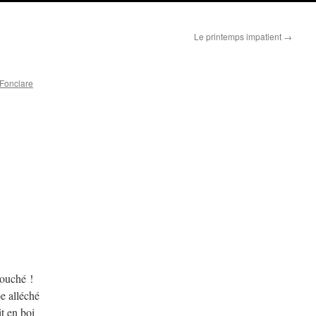
Le printemps impatient
→
 Fonclare
bouché !
e alléché
t en boi