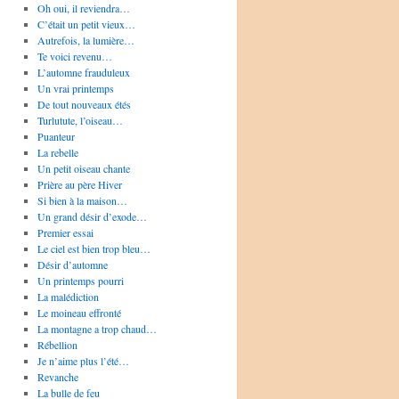
Oh oui, il reviendra…
C’était un petit vieux…
Autrefois, la lumière…
Te voici revenu…
L’automne frauduleux
Un vrai printemps
De tout nouveaux étés
Turlutute, l’oiseau…
Puanteur
La rebelle
Un petit oiseau chante
Prière au père Hiver
Si bien à la maison…
Un grand désir d’exode…
Premier essai
Le ciel est bien trop bleu…
Désir d’automne
Un printemps pourri
La malédiction
Le moineau effronté
La montagne a trop chaud…
Rébellion
Je n’aime plus l’été…
Revanche
La bulle de feu