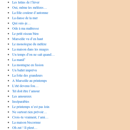
Les lutins de l’hiver
Oui, même les mélèzes…
La fille couleur d’automne
La danse de la mer
Qui suis-je…
Ode à ma maîtresse
Le petit oiseau bleu
Marseille vu d’en haut
Le monologue du mélèze
La maison dans les nuages
Un temps d’on ne sait quand…
La manif’
La montagne en fusion
Un ballet imprévu
La folie des grandeurs
A Marseille au printemps
L’été devenu fou…
Tel doit être l’amour
Les amoureux
Inséparables
Le printemps n’est pas loin
Ne surtout rien prévoir…
Crois-tu vraiment, l’ami…
La maison biscornue
Oh zut ! Il pleut…