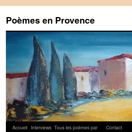
Aller
au
Poèmes en Provence
contenu
Accueil
Interviews
Tous les poèmes par
Contact