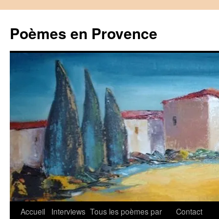
Aller
au
Poèmes en Provence
contenu
Accueil
Interviews
Tous les poèmes par
Contact