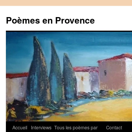
Aller
au
Poèmes en Provence
contenu
Accueil
Interviews
Tous les poèmes par
Contact