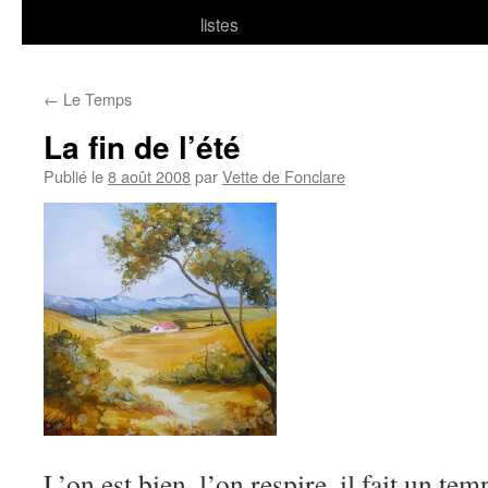
listes
←
Le Temps
La fin de l’été
Publié le
8 août 2008
par
Vette de Fonclare
L’on est bien, l’on respire, il fait un tem