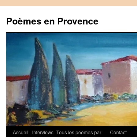
Aller
au
Poèmes en Provence
contenu
Accueil
Interviews
Tous les poèmes par
Contact