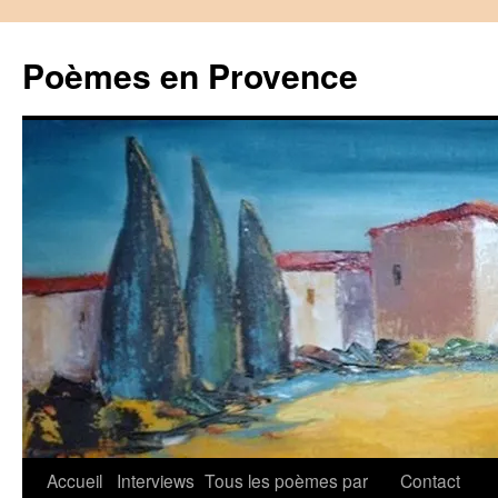
Aller
au
Poèmes en Provence
contenu
Accueil
Interviews
Tous les poèmes par
Contact