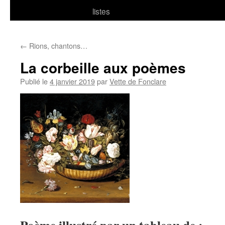
listes
←
Rions, chantons…
La corbeille aux poèmes
Publié le
4 janvier 2019
par
Vette de Fonclare