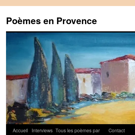
Aller
au
Poèmes en Provence
contenu
Accueil
Interviews
Tous les poèmes par
Contact