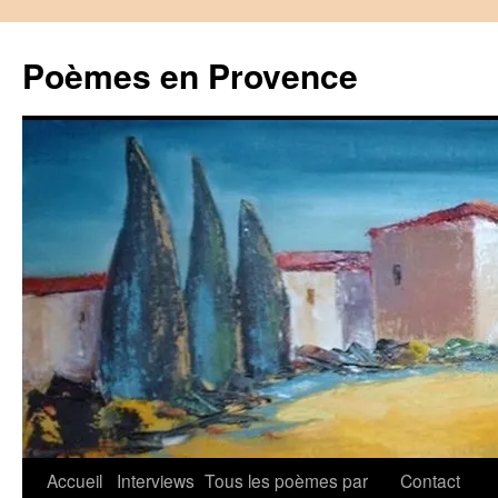
Aller
au
Poèmes en Provence
contenu
Accueil
Interviews
Tous les poèmes par
Contact