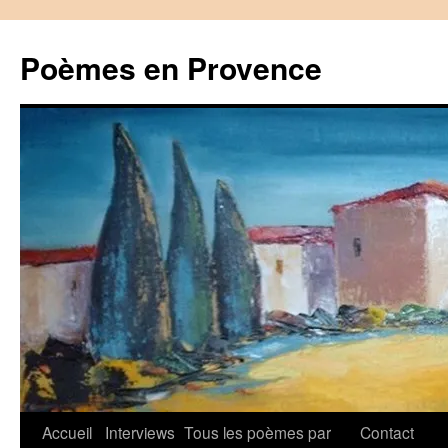
Aller
au
Poèmes en Provence
contenu
Accueil
Interviews
Tous les poèmes par
Contact